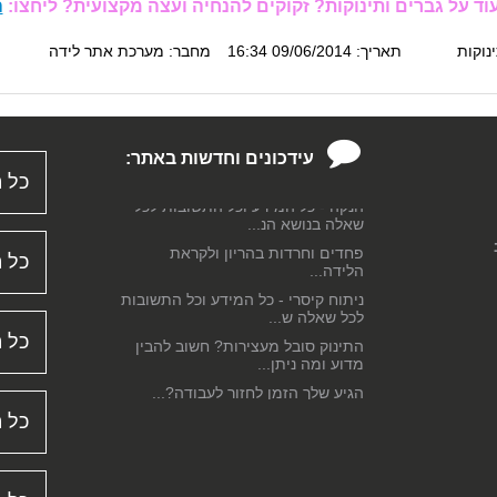
וד על גברים ותינוקות? זקוקים להנחיה ועצה מקצועית? ליחצו:
ה
תמיכה לאחר לידה: סיוע במסע הרגשי
והנפשי להורו...
נוקות
תאריך: 09/06/2014 16:34
מחבר: מערכת אתר לידה
רשלנות רפואית בלידה - סקירה
משפטית מקיפה...
התמודדות רגשית לאחר הלידה...
לא תמיד הכל דבש - על דיכאון שאחרי
עידכונים וחדשות באתר:
הלידה אצל נ...
כל ה
הנקה - כל המידע וכל התשובות לכל
שאלה בנושא הנ...
פחדים וחרדות בהריון ולקראת
כל ה
הלידה...
ניתוח קיסרי - כל המידע וכל התשובות
לכל שאלה ש...
התינוק סובל מעצירות? חשוב להבין
כל ה
מדוע ומה ניתן...
הגיע שלך הזמן לחזור לעבודה?...
התפתחות תינוקות - צעד אחר צעד...
כל ה
מידע על סיבוכים אפשריים במהלך
הלידה...
שמירת הריון - כל המידע וכל התשובות