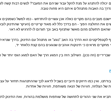
 יכולה להתנהג על מנת להקל עבור שניהם את המעבר? לנשים רבות קשה לשמ
דרך בה האבות מתנהלים איתם היא פחות טובה.
שנם מצבים בהם מקרים כאלה אכן עשויים להתרחש - כמו למשל כשמנקים את
ם את החולצה הפוך - הם בדרך כלל לא מאוד קריטיים (העיקר שהתינוק לובש 
י שהאם תתעלם מהם מאשר שתנזוף באב וכך תגרום לו להרגיש לא ראוי.
ף לקונפליקטים הוא הדרך בה האב "נוגע" או מתנהל עם התינוק, בדרך שנראי
 מחקרים מראים כי תינוקות אוהבים שנוגעים בהם קצת כלאחר יד,
יריים (וזה נכון). השילוב הזה בין המגע הרך של האם למגע הגס יותר של האב
ת
עבודתנו, ואין כמו חיזוקים חיוביים בשביל לדאוג לכך שההתנהגות תחזור על עצ
וויות של הצלחה, חוויות של הנאה משותפת, חוויות של אחדות.
שתביא את שני ההורים לתחושה של שותפות מושלמת בהורות, ואת התינוק לתחו
הקפדה על ניקיון בחדרי לידה...