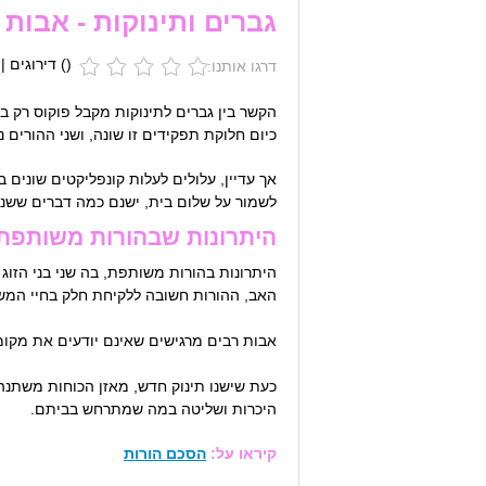
גברים ותינוקות - אבות ב
(
) דירוגים |
דרגו אותנו:
הקשר בין גברים לתינוקות מקבל פוקוס רק ב
כיום חלוקת תפקידים זו שונה, ושני ההורים 
אך עדיין, עלולים לעלות קונפליקטים שונים בי
לשמור על שלום בית, ישנם כמה דברים ששני
היתרונות שבהורות משותפת
היתרונות בהורות משותפת, בה שני בני הזוג
האב, ההורות חשובה ללקיחת חלק בחיי המ
אבות רבים מרגישים שאינם יודעים את מקומם
כעת שישנו תינוק חדש, מאזן הכוחות משתנה,
היכרות ושליטה במה שמתרחש בביתם.
קיראו על:
הסכם הורות