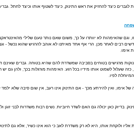
ות לגברים כיצד להחזיק את ראש התינוק, כיצד לשטוף אותו וכיצד לחתל. גבר
שפחה
 זו, וגם שהאימהות לא יוותרו על כך, משום שאם נותר טעם שלילי מהאינטראקצ
ים רבים לאחר מכן. הרי אף אחד מאיתנו לא אוהב להרגיש שהוא נכשל - וגבר
ת אימו.
נוקות מרגישים בטוחים בסביבה שמשדרת להם שהיא בטוחה. גברים שאינם חוו
כזה שעלול לשמוט אותו מידיו בכל רגע. האימהות מורגלות בכך, ולהן גם יש ר
מיוחלת לפיו.
 של אימו, ואין להירתע מכך - אם התינוק אינו רעב, אין שום סיבה שלא ילמד 
וק. בדיוק כאן יכולה גם האם לשדר חיוביות. נשים רבות משדרות לבני זוגן ולת
 אליו ולוקחת אותו, היא לא רק משדרת לאב כי הוא אינו כשיר, אלא גם לתינ