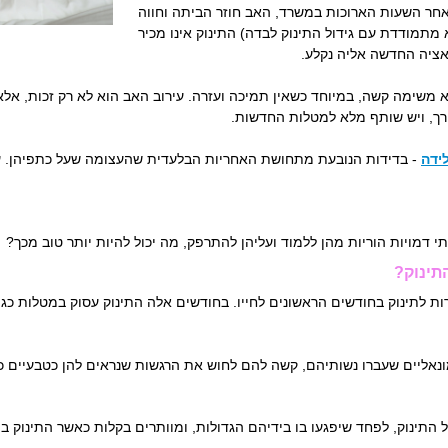
חר השעות הארוכות במשרד, האב חוזר הביתה וחווה
מתמודדת עם גידול התינוק לבדה) התינוק אינו מכיר
ואציה החדשה אליה נקלע.
 משימה קשה, במיוחד כשאין תמיכה ועזרה. עירוב האב הוא לא רק זכות, אלא 
צורך, ויש שותף מלא למטלות החדשות.
ידה
- בדידות הנובעת מתחושת האחריות הבלעדית שהעצומה שעל כתפיהן. עי
תי דמויות הוריות מהן ללמוד ועליהן להתרפק, מה יכול להיות יותר טוב מכך?
תינוק?
לתינוק בחודשים הראשונים לחייו. בחודשים אלה התינוק עסוק במטלות כגו
נאליים שעברו נשותיהם, קשה להם לחוש את הרגשות שנראים להן כטבעיים כל כ
 התינוק, לפחד שיפגעו בו בידיהם הגדולות, ומוותרים בקלות כאשר התינוק בו