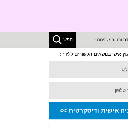
X
דת ובני המשפחה
חפש
עוץ אישי בנושאים הקשורים ללידה:
לא
טלפון
יה אישית ודיסקרטית >>