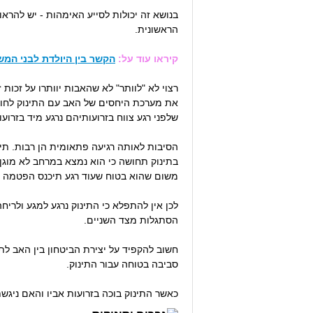
בנושא זה יכולות לסייע האימהות - יש להרא
הראשונית.
קיראו עוד על:
הקשר בין היולדת לבני המ
רצוי לא "לוותר" לא שהאבות יוותרו על זכות
את מערכת היחסים של האב עם התינוק לחודש
שלפני רגע צווח בזרועותיהם נרגע מיד בזרועו
הסיבות לאותה רגיעה פתאומית הן רבות. תי
בתינוק תחושה כי הוא נמצא במרחב לא מוגן, 
משום שהוא בטוח שעוד רגע תיכנס הפטמה ה
לכן אין להתפלא כי התינוק נרגע למגע ולריחה
הסתגלות מצד השניים.
חשוב להקפיד על יצירת הביטחון בין האב לתינ
סביבה בטוחה עבור התינוק.
כאשר התינוק בוכה בזרועות אביו והאם ניגשת