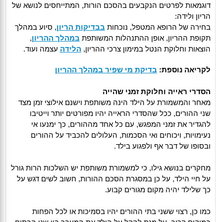
דוגמאות לפרטים הנקבעים בהסכם הורות, המתייחסים לנושא של
הריון ולידה:
בחירה של הרופא המטפל, נוכחות
בבדיקות הריון
, סיוע במהלך
תקופת ההריון, אופן ההתנהלות המשותפת
במהלך ההריון
,
הוצאות וחלוקת הנטל במימון צרכי ההריון,
הלידה
עצמה ועוד.
לקריאה נוספת:
בדיקת מי שפיר במהלך ההריון
הסדרי ראייה וחלוקת זמני שהייה
מאחר והמשמורת על הילד הינה משותפת וישנם אילוצי זמן מצד
שני ההורים, ככל שהסדרי הראייה יהיו מפורטים יותר וייטיבו
להגדיר את זמני המפגש, עם כל אחד מההורים, כך ימנעו אי
נעימויות, ויכוחים ואי הסכמות, העלולים להכביד על ההורים
ובסופו של דבר אף ולפגוע בילד.
מחקרים בנושא גילו, כי למשמורת משותפת יש השלכות הרות גורל
על חיי הילד, על כן במסגרת הסכם ההורות, חשוב לשים דגש על
כך שלילד יהיה מקום מגורים קבוע.
כמו כן, רצוי ששני בתי ההורים יהיו בסמיכות או לכל הפחות