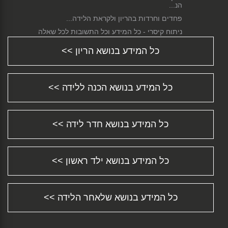
הנ...
פחדים וחרדות בהריון ולקראת הלידה...
ניתוח קיסרי - כל המידע וכל התשובות לכל שאלה
ש...
כל המידע בנושא הריון >>
התינוק סובל מעצירות? חשוב להבין מדוע ומה
ניתן...
הגיע שלך הזמן לחזור לעבודה?...
כל המידע בנושא הכנה ללידה >>
התפתחות תינוקות - צעד אחר צעד...
מידע על סיבוכים אפשריים במהלך הלידה...
שמירת הריון - כל המידע וכל התשובות לכל שאלה
...
כל המידע בנושא חדר לידה >>
דיכאון אחרי לידה או Postpartum Depression...
מושב בטיחות לרכב Car Safety Seat...
כל המידע בנושא ילד ראשון >>
איך בוחרים שם לתינוק? טיפים ורעיונות טובים......
התינוק שלך נולד שעיר? לא נורא......
כל המידע על עגלת תינוק - התאמת עגלות לילדים
ו...
כל המידע בנושא שלאחר הלידה >>
תהליך פונדקאות - רגע לפני שמתחילים......
כל מה שחשוב לדעת על הפלה טבעית...