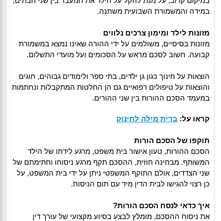
במיקום קרוב, על מנת להקל על הילד את המעבר בין שני הבתים,
במידה והמשמורת השבועית משתנה.
מזונות לילד ומימון צרכים נלווים
מזונות בסיסיים, משולמים על ידי ההורה שאינו נמצא במשמורת
קבועה. חשוב לסכם מראש על הסכומים ועל מועדי התשלום.
הוצאות על חינוך כגון גן ילדים, בתי ספר ולימודים גבוהים, חוגים
והוצאות על טיפולים רפואיים גם הן החלטות המתקבלות ונחתמות
במעמד הסכם ההורות בין שני ההורים.
קראו על:
ברית מילה לתינוק
תוקפו של הסכם הורות
הסכם ההורות, טעון אישור בית משפט, מרגע לידתו של הילד
המשותף. מבחינה חוזית, ההסכם תקף מרגע ניסוחו וחתימתם של
שני הצדדים, אולם התוקף המשפטי ניתן על ידי בית המשפט, על
כן רצוי להגישו לבית הדין מיד עם תום הניסוח.
איך כדאי לנסח הסכם הורות?
את ניסוח ההסכם, מומלץ לבצע בסיוע מקצועי של עורך דין