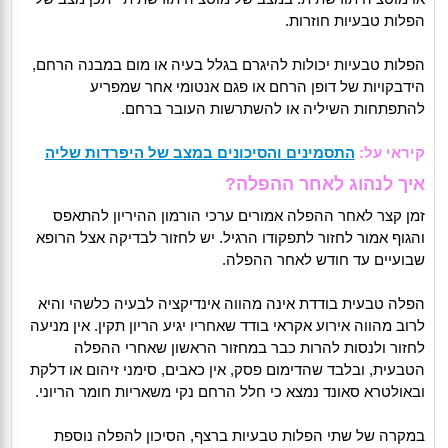
הפלות טבעיות חוזרות.
הפלות טבעיות יכולות להיגרם בגלל בעיה או מום במבנה הרחם,
הידבקויות של דופן הרחם או פגם אנטומי אחר שמפריע
להתפתחות השיליה או להשתרשות העובר ברחם.
קיראי על:
התסמינים והסיכונים במצב של היפרדות שליה
איך לנהוג לאחר ההפלה?
זמן קצר לאחר ההפלה אמורים ערכי הורמון ההיריון להתאפס
והגוף אמור לחזור לתפקודו הרגיל. יש לחזור לבדיקה אצל הרופא
שבועיים עד חודש לאחר ההפלה.
הפלה טבעית בודדת אינה מהווה אינדיקציה לבעיה כלשהי והיא
לרוב מהווה אירוע אקראי בודד שאחריו יגיע הריון תקין. אין מניעה
לחזור ולנסות להרות כבר במחזור הראשון שאחרי ההפלה
הטבעית, ובלבד שהדימום פסק, אין כאבים, סימני זיהום או דלקת
ובאולטרא סאונד נמצא כי חלל הרחם נקי משאריות חומר הריוני.
במקרה של שתי הפלות טבעיות ברצף, הסיכון להפלה נוספת