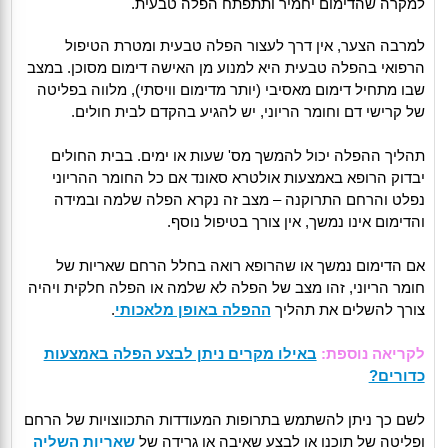
למקרה שהדימום יחמיר ותתפתח הפלה טבעית.
למרבה הצער, אין דרך לעצור הפלה טבעית ומטרת הטיפול
הרפואי בהפלה טבעית היא למנוע מן האישה דימום מסוכן. במצב
שבו מתחיל דימום מאסיבי (יותר מדימום וויסתי), מלווה בפליטה
של קרישי דם וחומר הריוני, יש להגיע בהקדם לבית חולים.
תהליך ההפלה יכול להמשך מס' שעות או ימים. בבית החולים
יבדוק הרופא באמצעות אולטרא סאונד אם כל החומר ההריוני
נפלט והרחם התרוקנה – מצב זה נקרא הפלה שלמה ובמידה
והדימום אינו נמשך, אין צורך בטיפול נוסף.
אם הדימום נמשך או שהרופא רואה בחלל הרחם שאריות של
חומר הריוני, זהו מצב של הפלה לא שלמה או הפלה חלקית ויהיה
צורך להשלים את תהליך
ההפלה באופן מלאכותי
.
לקריאה נוספת:
באילו מקרים ניתן לבצע הפלה באמצעות
כדורים?
לשם כך ניתן להשתמש בתרופות המעודדות התכווצויות של הרחם
ופליטה של תוכנו או לבצע שאיבה או גרידה של
שאריות השליה