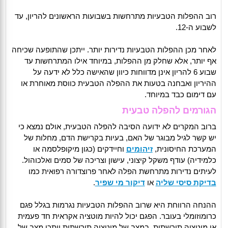
רוב ההפלות הטבעיות מתרחשות בשבועות הראשונים להריון, עד
לשבוע ה-12.
לאחר מכן ההפלות הטבעיות נדירות יותר. ייתכן שהתופעה שכיחה
אף יותר, אלא שחלק מן ההפלות, במיוחד אילו המתרחשות עד
שבוע 6 להריון אינן מדווחות כיוון שהאישה כלל לא ידעה על
ההיריון ואבחנה בטעות את ההפלה הטבעית כווסת מאוחרת או
עם דימום כבד במיוחד.
הגורמים להפלה טבעית
ברוב המקרים לא ידועה הסיבה להפלה הטבעית, אולם נמצא כי
יש קשר לגיל מבוגר של האם, בעיות בקרישת הדם, מחלות של
המערכת החיסונית,
זיהומים
וחיידקים (כגון מיקופלסמה או
כלמידיה) עודף משקל קיצוני, עישון וצריכה של סמים ואלכוהול.
לעיתים נדירות מתרחשת הפלה לאחר פרוצדורה רפואית כמו
בדיקת סיסי שליה
או
דיקור מי שפיר
.
ההנחה הרווחת היא שרוב ההפלות הטבעיות נגרמות בגלל פגם
כרומוזומלי בעובר. הפגם יכול להיות מוטציה אקראית חד פעמית
או מוטציה תורשתית. במצב של מוטציה תורשתית ייתכן מצב של