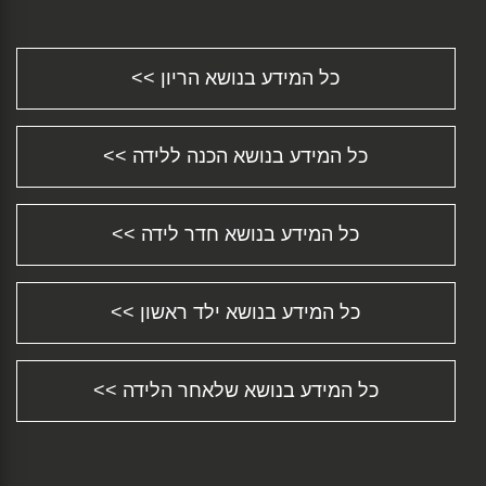
פחדים וחרדות בהריון ולקראת הלידה...
ניתוח קיסרי - כל המידע וכל התשובות לכל שאלה
ש...
כל המידע בנושא הריון >>
התינוק סובל מעצירות? חשוב להבין מדוע ומה
ניתן...
הגיע שלך הזמן לחזור לעבודה?...
כל המידע בנושא הכנה ללידה >>
התפתחות תינוקות - צעד אחר צעד...
מידע על סיבוכים אפשריים במהלך הלידה...
שמירת הריון - כל המידע וכל התשובות לכל שאלה
...
כל המידע בנושא חדר לידה >>
דיכאון אחרי לידה או Postpartum Depression...
מושב בטיחות לרכב Car Safety Seat...
כל המידע בנושא ילד ראשון >>
איך בוחרים שם לתינוק? טיפים ורעיונות טובים......
התינוק שלך נולד שעיר? לא נורא......
כל המידע על עגלת תינוק - התאמת עגלות לילדים
ו...
כל המידע בנושא שלאחר הלידה >>
תהליך פונדקאות - רגע לפני שמתחילים......
כל מה שחשוב לדעת על הפלה טבעית...
הפלה באמצעות כדורים מסוג מיפג'ין...