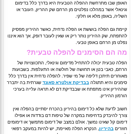
האופן שבו מתרחשת ההפלה הטבעית היא בדרך כלל בדימום
וגינאלי אשר במהלכו נפלטים מן הרחם שק ההריון, העובר או
השליה, באופן מלא או חלקי.
קיימת גם הפלה בוששת או הפלה נדחית, כאשר ההיריון מפסיק
להתפתח, שק ההיריון נותר ריק או שאין לעובר דופק, אך הוא איננו
נפלט מן הרחם באופן טבעי.
מה הם הסימנים להפלה טבעית?
הפלה טבעית יכולה להתחיל מדימום וגינאלי, התכווצויות של
הרחם, כאבי בטן או תחושה של חולשה או התעלפות. בשבועות
מאוחרים תיתכן דליפה של מי שפיר. להפלה נדחית אין בדרך כלל
סימנים והיא תתגלה
בבדיקת אולטרא סאונד
שגרתית בה יתברר
שההיריון אינו מתפתח או שבבדיקת דם לא תראה עלייה בערכי
הורמון ההיריון.
חשוב לדעת שלא כל דימום בהיריון בהכרח יסתיים בהפלה ואין
צורך להיבדק בדחיפות במקרה של טיפות דם בודדות או אפילו
דימום קל שאינו נמשך. אולם במצב של דימום מתמשך או דימומים
חוזרים
בהיריון
, הנקרא הפלה מאיימת, יש להיות במעקב רפואי