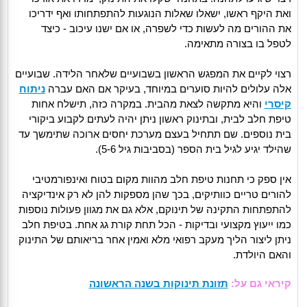
ואת היקף ראשו, ישאלו שאלות הנוגעות להתפתחותו ואף ידריכו
את ההורים מה לעשות כדי לשפרה, או אם ישנו עיכוב - כיצד
לטפל בו בצורה מתאימה.
רצוי לקיים את המפגש הראשון בשבועיים שלאחר הלידה. שבועיים
אלה עלולים להיות סוערים במיוחד, בעיקר אם האם עברה
ניתוח
קיסרי
והיא מתקשה לצאת מהבית. במקרה כזה, תישלח אחות
טיפת חלב לבית, ובתינוק ראשון ניתן יהיה לעתים לקבוע ביקורי
בית נוספים. שם תתחיל בעצם מערכת יחסים ארוכה שתימשך עד
שהילד יגיע לגיל בית הספר (בסביבות גיל 5-6).
אין ספק כי תחנות טיפת חלב מהוות מקום בטוח ואינפורמטיבי
להורים טריים כוותיקים, בכך שהן מספקות להן לא רק אינדיקציה
להתפתחות התקינה של תינוקם, אלא גם את מגוון פעולות נוספות
כמו ייעוץ מקצועי ובדיקות - הכל תחת קורת גג אחת. בטיפת חלב
ניתן ליצור הליך מעקב רפואי מלא ואמין אחר בריאותם של התינוק
והאם היולדת.
קיראי גם על:
תזונת תינוקות בשנה הראשונה