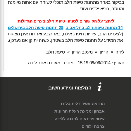
בביקור באחד מתחנות טיפת חלב תוכלי לשוחח עם אחות מיומנת
ומנוסה, רופא ילדים ועוד!
ליחצי על הקישורים לסניפי טיפת חלב בערים הגדולות:
14 תחנות טיפת חלב בתל אביב
29 תחנות טיפת חלב בירושלים
(לצערינו הרב, עיריות חיפה, אילת, באר שבע ואחרות אינן מציגות
את המידע על תחנות טיפת חלב בשטחן. כשזה יתוקן אנו נעדכן).
לידה
»
הריון
»
מעקב הריון
»
טיפת חלב
תאריך: 09/06/2014 15:19
מחבר: מערכת אתר לידה
המלצות ומידע חשוב:
הרדמה אפידורלית בלידה
אבחון ומניעת רעלת הריונית
עיסוי פרינאום להכנה ללידה
צהבת ילודים