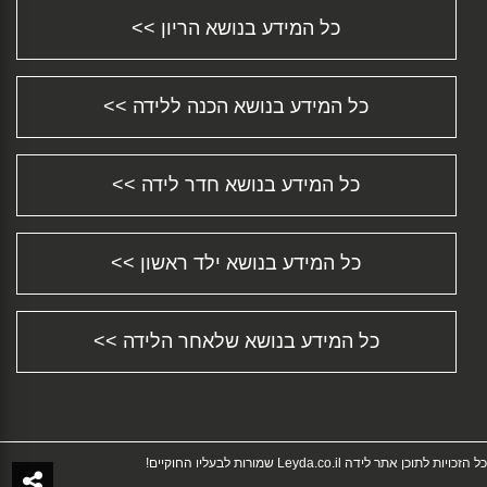
ש...
כל המידע בנושא הריון >>
התינוק סובל מעצירות? חשוב להבין מדוע ומה
ניתן...
הגיע שלך הזמן לחזור לעבודה?...
כל המידע בנושא הכנה ללידה >>
התפתחות תינוקות - צעד אחר צעד...
מידע על סיבוכים אפשריים במהלך הלידה...
שמירת הריון - כל המידע וכל התשובות לכל שאלה
...
כל המידע בנושא חדר לידה >>
דיכאון אחרי לידה או Postpartum Depression...
מושב בטיחות לרכב Car Safety Seat...
כל המידע בנושא ילד ראשון >>
איך בוחרים שם לתינוק? טיפים ורעיונות טובים......
התינוק שלך נולד שעיר? לא נורא......
כל המידע על עגלת תינוק - התאמת עגלות לילדים
ו...
כל המידע בנושא שלאחר הלידה >>
תהליך פונדקאות - רגע לפני שמתחילים......
כל מה שחשוב לדעת על הפלה טבעית...
הפלה באמצעות כדורים מסוג מיפג'ין...
שארית שליה ברחם לאחר לידה או הפלה...
כל הזכויות לתוכן אתר לידה Leyda.co.il שמורות לבעליו החוקיים!
כל המידע וכל התשובות לכל שאלה שיש לך בנושא