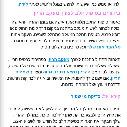
ילדו, או ממש כמו שעשית: לחפש בגוגל ולהגיע לאתר
לידה
.
ביקורים בטיפת חלב לצורך מעקב הריון
כאמור טיפות החלב מלוות את האישה גם בזמן ההריון, והאישה
יכולה לבחור לעשות מעקב בתחנה במקום דרך קופת החולים או
רופא פרטי. בטיפת החלב המעקב מתחלק לשניים: מעקב אחות
ומעקב רופא. השירותים הניתנים בטיפת חלב מכוסים במסגרת
סל הבריאות שלך
ולא כרוכים בתשלום נוסף.
האחות תתחיל בהכנה לצורך
מעקב הריון
בפתיחת כרטיס הריון,
ושאילת שאלות רבות ושונות על ההיסטוריה הרפואית של האישה,
שנועדו לברר אם
ההריון נמצא בסיכון גבוה
ומצריך
שמירת
הריון
, אם ישנו צורך להפנות את האישה ובן-זוגה לבדיקות חריגות,
הדרכה וייעוץ אצל מומחה וכדומה.
קיראו על:
בדיקת מי שפיר
תפקיד האחות במהלך כל ההריון יהיה לשקול את האישה, למדוד
את לחץ הדם ולבצע בדיקת שתן לחלבון וסוכר. במהלך ההריון
שלך תבקרי את האחות בטיפת חלב כל חודש עד לשבוע ה-32,