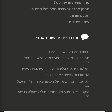
מהי תופעת הריפלוקס?
מבחן אפגר להערכת מצבו של התינוק
הסכם הורות
עיסוי תינוקות
עידכונים וחדשות באתר:
הקפדה על ניקיון בחדרי לידה...
תמיכה לאחר לידה: סיוע במסע הרגשי והנפשי
להורו...
רשלנות רפואית בלידה - סקירה משפטית מקיפה...
התמודדות רגשית לאחר הלידה...
לא תמיד הכל דבש - על דיכאון שאחרי הלידה אצל
נ...
הנקה - כל המידע וכל התשובות לכל שאלה בנושא
הנ...
פחדים וחרדות בהריון ולקראת הלידה...
ניתוח קיסרי - כל המידע וכל התשובות לכל שאלה