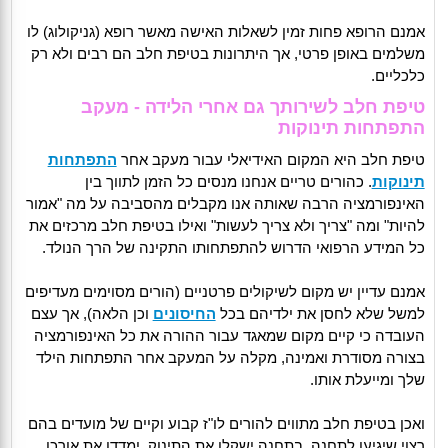
אמנם הרופא פחות זמין לשאלות האישה מאשר רופא (גניקולוג) לו
משלמים באופן פרטי, אך היתרונות בטיפת חלב הם רבים ולא רק
כלכליים.
טיפת חלב לשירותך גם אחרי הלידה - מעקב
התפתחות תינוקות
טיפת חלב היא המקום האידיאלי עבור מעקב אחר
התפתחות
תינוקות
. כהורים טריים אנחנו מנסים כל הזמן לתווך בין
האינפורמציה הרבה שאותה אנו מקבלים מהסביבה על מה "אמור
להיות" ומה "צריך ולא צריך לעשות" ואילו בטיפת חלב מרכזים את
כל המידע הרפואי הדרוש להתפתחותו התקינה של הרך הנולד.
אמנם עדיין יש מקום לשיקולים פרטניים (הורים מסוימים מעדיפים
למשל שלא לחסן את ילדיהם בכל
החיסונים
וכן הלאה), אך עצם
העובדה כי קיים מקום שמאגד עבור ההורה את כל האינפורמציה
בצורה מסודרת ואמינה, מקלה על המעקב אחר התפתחות הילד
שלך ומייעלת אותו.
ואכן בטיפת חלב מתווים להורים לו"ז קבוע וקיים של מועדים בהם
רצוי שיגיעו לתחנה. בתחנה ישקלו את התינוק, ימדדו את אורכו