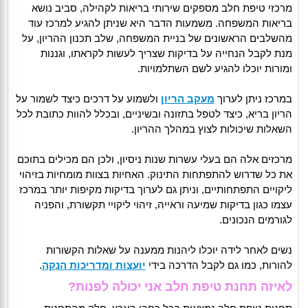
מרכזי טיפת חלב מספקים שירותי בריאות לקהילה, סביב נושא
בריאות המשפחה. משמעות הדבר היא שניתן להגיע למרכז עוד
מהשלבים הראשונים של בניית המשפחה, שלב תכנון ההריון, על
מנת לקבל הנחייה על בדיקות שצריך לעשות לקראתו, וגננות
ומורות יוכלו להגיע לשם השתלמויות.
במרכז ניתן לערוך
מעקב הריון
ולשמוע על דרכים כיצד לשמור על
הריון בריא, כיצד לטפל בתזונה ובשיניים, ובכלל להוות כתובת לכל
השאלות שיכולות לצוץ במהלך ההריון.
מרכזים אלה הם בעלי עשרות שנות ניסיון, ולכן הם מכילים בתוכם
את כל שדרוש להתפתחות התינוק. האחיות בצוות מומחיות בזיהוי
ליקויים התפתחותיים, וניתן גם לערוך בדיקות מקיפות יותר במרכז
עצמו כגון בדיקות שמיעה וראייה, זיהוי ליקויי תקשורת, והפניה
לגורמים הנכונים.
נשים לאחר לידה יוכלו ליהנות ממענה על שאלות הקשורות
להורות, כמו גם לקבל הדרכה בידי
יועצות ומדריכות הנקה
.
לאיזה תחנת טיפת חלב אני יכולה לפנות?