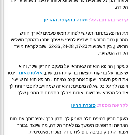
ולאחר מכן כל שבועיים עד שבוע 36 ולאחריו פעם בשבוע עד יום
הלידה.
קיראי בהרחבה על:
תזונה בתקופת ההריון
את הרופא בתחנה תפגשי לפחות חמש פעמים לאורך חודשי
ההריון (רוב הרופאים יעדיפו להיפגש איתך יותר) במהלך השליש
הראשון, בין השבועות 17-20, 24-28, 32-36 ושוב לקראת מועד
הלידה המשוער.
כעיקרון הרופא הוא זה שאחראי על מעקב ההריון שלך, והוא
שיעבור על בדיקות תוצאות בדיקות הדם, שתן,
אולטרסאונד
, ינטר
את דופק העובר ויעקוב אחר קצב צמיחתו. הרופא הוא זה שייעץ
ויענה לך על כל שאלה מעניינת והוא זה שמחוייב להסביר ותת לך
את כל המידע שברשותו אודות מהלך התפתחות ההריון שלך.
לקריאה נוספת:
סוכרת הריון
מעקב הריון בטיפת חלב מעניק לך יתרון בכך שהיכרותך עם צוות
האחיות והרופאים תימשך גם לאחר הלידה, מה שיוצר עבורך
ועבור התינוק סביבה טיפולית נוחה, מוכרת ואינטימית.