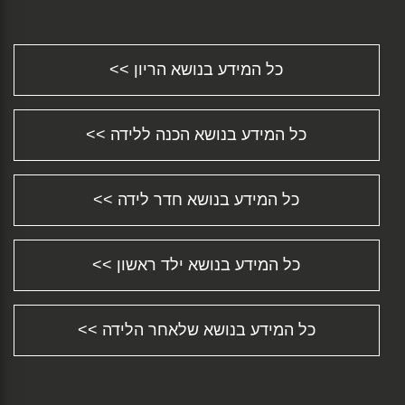
פחדים וחרדות בהריון ולקראת הלידה...
ניתוח קיסרי - כל המידע וכל התשובות לכל שאלה
ש...
כל המידע בנושא הריון >>
התינוק סובל מעצירות? חשוב להבין מדוע ומה
ניתן...
הגיע שלך הזמן לחזור לעבודה?...
כל המידע בנושא הכנה ללידה >>
התפתחות תינוקות - צעד אחר צעד...
מידע על סיבוכים אפשריים במהלך הלידה...
שמירת הריון - כל המידע וכל התשובות לכל שאלה
...
כל המידע בנושא חדר לידה >>
דיכאון אחרי לידה או Postpartum Depression...
מושב בטיחות לרכב Car Safety Seat...
כל המידע בנושא ילד ראשון >>
איך בוחרים שם לתינוק? טיפים ורעיונות טובים......
התינוק שלך נולד שעיר? לא נורא......
כל המידע על עגלת תינוק - התאמת עגלות לילדים
ו...
כל המידע בנושא שלאחר הלידה >>
תהליך פונדקאות - רגע לפני שמתחילים......
כל מה שחשוב לדעת על הפלה טבעית...
הפלה באמצעות כדורים מסוג מיפג'ין...