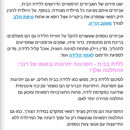
ישנו פירוט של האביזרים הרפואיים הדרושים ללידת הבית,
אביזרים איתם מגיעה כל מיילדת מצוידת. בנוסף, על היולדת להכין
תיק רפואי שמפרט את ביקוריה אצל רופא או אחות
טיפת חלב
לצורך
מעקב הריון
.
אביזרים נוספים שעשויים להקל על חוויית הלידה גם הם מומלצים:
בריכת מים מתנפחת, כדור פיזיו, שמנים ארומטיים שמסייעים
לתהליך, סדין ניילון מתחת למיטה הזוגית, אוכל קליל ללידה, פדים
לספיגת הדימום
לאחר הלידה
ועוד.
ללדת בבית - חסרונות יתרונות ובסופו של דבר:
ההחלטה שלך!
לסיכום ללידת בית, ממש כמו ללידה בבית חולים, יש גם יתרונות
וגם חסרונות. היתרונות הברורים הם כאמור סביבה אינטימית
שידועה כמקדמת לידה, פחות התערבויות רפואיות ומכאן גם
החלמה מהירה יותר לאם.
החסרונות הם מרחק מציוד רפואי מתקדם במידת הצורך, כמו גם
החלטות רפואיות שנעשות רק על סמך דעתה של המיילדת ללא
התייעצות עם אנשי צוות נוספים.