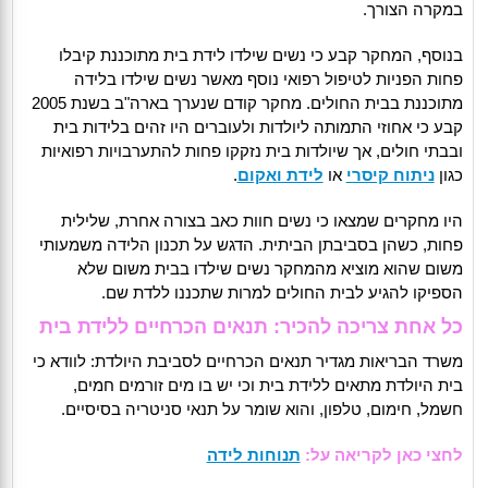
במקרה הצורך.
בנוסף, המחקר קבע כי נשים שילדו לידת בית מתוכננת קיבלו
פחות הפניות לטיפול רפואי נוסף מאשר נשים שילדו בלידה
מתוכננת בבית החולים. מחקר קודם שנערך בארה"ב בשנת 2005
קבע כי אחוזי התמותה ליולדות ולעוברים היו זהים בלידות בית
ובבתי חולים, אך שיולדות בית נזקקו פחות להתערבויות רפואיות
כגון
ניתוח קיסרי
או
לידת ואקום
.
היו מחקרים שמצאו כי נשים חוות כאב בצורה אחרת, שלילית
פחות, כשהן בסביבתן הביתית. הדגש על תכנון הלידה משמעותי
משום שהוא מוציא מהמחקר נשים שילדו בבית משום שלא
הספיקו להגיע לבית החולים למרות שתכננו ללדת שם.
כל אחת צריכה להכיר: תנאים הכרחיים ללידת בית
משרד הבריאות מגדיר תנאים הכרחיים לסביבת היולדת: לוודא כי
בית היולדת מתאים ללידת בית וכי יש בו מים זורמים חמים,
חשמל, חימום, טלפון, והוא שומר על תנאי סניטריה בסיסיים.
לחצי כאן לקריאה על:
תנוחות לידה