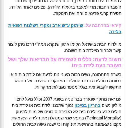
להתמודד עם חוסר בחמצן, דיסטוסיה של הכתפיים (כשכתפי
העובר רחבות מדי למעבר בתעלת הלידה), פצעים לאחר הלידה,
תפירת קרעי פרינאום והחייאת תינוקות.
קיראי בהרחבה על:
שיתוק ע"ש ארב ומקרי רשלנות רפואית
בלידה
מיילדות הבית בישראל הקימו ארגון שנקרא אמה"י דרכו ניתן ליצור
קשר ולבחור מיילדת בית רשומה.
חשוב לדעת: כללים לשמירה על הבריאות שלך ושל
העובר בעת לידת בית!
בשרה התחתונה, נשים רבות מעוניינות לדעת אם לידת בית היא
בטוחה כמו לידה בבית החולים. המחקרים שנערכו על הנושא
התקשו לקבוע זאת בגלל מספר מגבלות מחקריות.
עם זאת מחקר שנערך בבריטניה בשנת 2007 וכלל מעל לחצי
מיליון נשים
בהריון בסיכון
נמוך שתכננו לידת בית או לידת בית
חולים קבע כי: לידת בית לא מגבירה סיכונים של מוות לתינוק
(Perinatal Mortality) בתנאי שמי שמנהלת את הלידה היא אשת
מקצוע שאמונה בהחייאת תינוקות וכי ישנה גישה לבית החולים