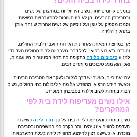
בחדר לידה בבית חולים?
בזמנים קדומים יותר, נשים היו יולדות במחיצתן של נשים
ובסביבתן הטבעית. הן לא היו חשופות להתערבויות רפואיות,
וסמכו מספיק על גופן ועל ניסיונן של נשים אחרות שינחה אותן
בתהליך הלידה.
אך במרוצת המאות האחרונות הלידות הועברו לבתי החולים,
והוגדרו כ"אירוע רפואי" לכל דבר. מעבר זה לבית החולים נועד כדי
למנוע
סיבוכים בלידה
בתקופה בה תנאי הסניטריה היו עגומים,
ואכן הוא מנע סיבוכים מיותרים רבים.
עם זאת כיום, כאשר יש דרך לנקות ולעקר את הסביבה הביתית
וכאשר הידע הרפואי מתפרש אל מחוץ לגבולות בתי החולים, נשים
רבות בוחרות לשוב וללדת בסביבתן המוכרת.
אילו נשים מעדיפות לידת בית לפי
המחקרים?
נשים בוחרות ומעדיפות לידת בית על פני
חדר לידה
כשישנה
העדפה לחוויה אינטימית יותר בקרב בני המשפחה ובסביבה
מוכרת, או כשישנו רצון להימנע מחוויית לידה בעלת התערבויות