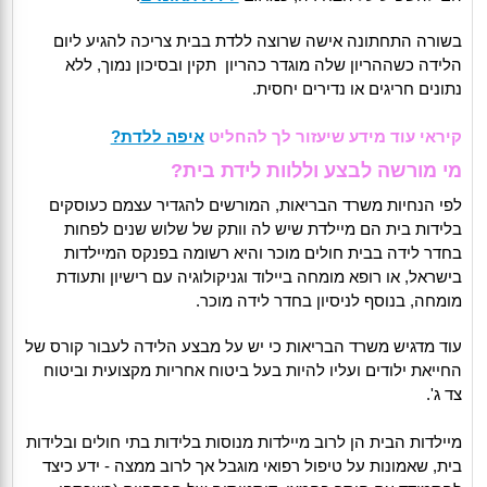
בשורה התחתונה אישה שרוצה ללדת בבית צריכה להגיע ליום
הלידה כשההריון שלה מוגדר כהריון תקין ובסיכון נמוך, ללא
נתונים חריגים או נדירים יחסית.
קיראי עוד מידע שיעזור לך להחליט
איפה ללדת?
מי מורשה לבצע וללוות לידת בית?
לפי הנחיות משרד הבריאות, המורשים להגדיר עצמם כעוסקים
בלידות בית הם מיילדת שיש לה וותק של שלוש שנים לפחות
בחדר לידה בבית חולים מוכר והיא רשומה בפנקס המיילדות
בישראל, או רופא מומחה ביילוד וגניקולוגיה עם רישיון ותעודת
מומחה, בנוסף לניסיון בחדר לידה מוכר.
עוד מדגיש משרד הבריאות כי יש על מבצע הלידה לעבור קורס של
החייאת ילודים ועליו להיות בעל ביטוח אחריות מקצועית וביטוח
צד ג'.
מיילדות הבית הן לרוב מיילדות מנוסות בלידות בתי חולים ובלידות
בית, שאמונות על טיפול רפואי מוגבל אך לרוב ממצה - ידע כיצד