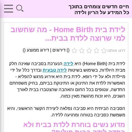
חיים חדשים צומחים בתוכך
כל המידע על הריון ולידה
לידת בית Home Birth - מה שחשוב
למי שרוצה ללדת בבית...
(
) דירוגים | דירוג ממוצע (
)
דרגו אותנו:
לידת בית (Home Birth) היא
לידה
הנערכת בסביבה שאינה חלק
מבית היולדות, בשימוש בשיטות
לידה טבעית
ובדרך כלל על ידי
מיילדת ולא על ידי רופא. לידת בית היא אירוע מרגש להפליא -
האפשרות ללדת את התינוק או התינוקת בביתם, בחיק משפחתם
החדשה, עטופים בכל החום והאהבה שהצטברו בבית לאורך
השנים, היא זכות מרגשת מאין כמוה.
הסביבה הביתית היא סביבה נפלאה ליצירת הקשר הראשוני, והיא
משמשת כסביבה בטוחה ומרגיעה ללידה.
מדוע נשים בוחרת ללדת בבית ולא