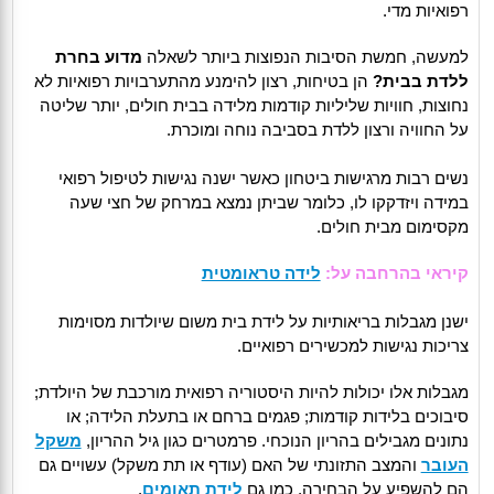
רפואיות מדי.
למעשה, חמשת הסיבות הנפוצות ביותר לשאלה
מדוע בחרת
ללדת בבית?
הן בטיחות, רצון להימנע מהתערבויות רפואיות לא
נחוצות, חוויות שליליות קודמות מלידה בבית חולים, יותר שליטה
על החוויה ורצון ללדת בסביבה נוחה ומוכרת.
נשים רבות מרגישות ביטחון כאשר ישנה נגישות לטיפול רפואי
במידה ויזדקקו לו, כלומר שביתן נמצא במרחק של חצי שעה
מקסימום מבית חולים.
קיראי בהרחבה על:
לידה טראומטית
ישנן מגבלות בריאותיות על לידת בית משום שיולדות מסוימות
צריכות נגישות למכשירים רפואיים.
מגבלות אלו יכולות להיות היסטוריה רפואית מורכבת של היולדת;
סיבוכים בלידות קודמות; פגמים ברחם או בתעלת הלידה; או
נתונים מגבילים בהריון הנוכחי. פרמטרים כגון גיל ההריון,
משקל
העובר
והמצב התזונתי של האם (עודף או תת משקל) עשויים גם
הם להשפיע על הבחירה, כמו גם
לידת תאומים
.