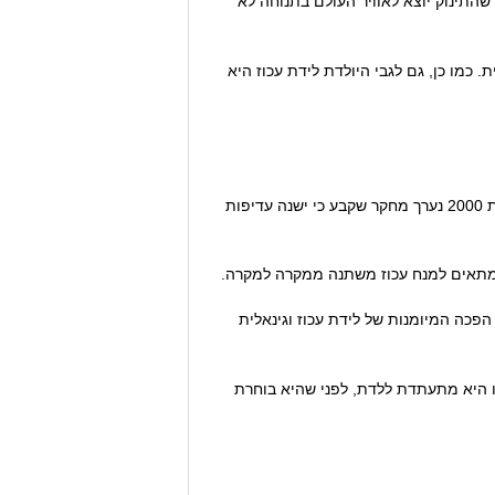
שהתינוק יוצא לאוויר העולם בתנוחה לא
 כמו כן, גם לגבי היולדת לידת עכוז היא
בשל כל האמור לעיל, ישנה מחלוקת לגבי השאלה אם לידת עכוז מצריכה ניתוח קיסרי או שעדיפה לידת עכוז וגינאלית. בשנת 2000 נערך מחקר שקבע כי ישנה עדיפות
המתאים למנח עכוז משתנה ממקרה למקרה.
פכה המיומנות של לידת עכוז וגינאלית
בו היא מתעתדת ללדת, לפני שהיא בוחרת