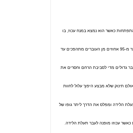
תפתחות כאשר הוא נמצא במנח עכוז, בו
עד השבוע ה-34 לערך אמור העובר להתהפך, באופן הדרגתי, ולהגיע לתנוחה בה ראשו מופנה לעבר תעלת הלידה. מעט יותר מ-95 אחוזים מן העוברים מתהפכים עד
בר גדולים מדי לסביבת הרחם וחסרים את
לם תינוק שלא מבצע היפוך עלול לחוות
תעלת הלידה ומפלס את הדרך ליתר גופו של