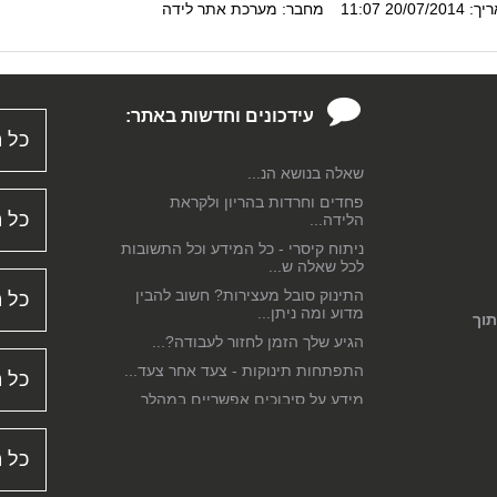
20/07/20 11:07
מחבר: מערכת אתר לידה
רשלנות רפואית בלידה - סקירה
משפטית מקיפה...
התמודדות רגשית לאחר הלידה...
לא תמיד הכל דבש - על דיכאון שאחרי
עידכונים וחדשות באתר:
הלידה אצל נ...
כל ה
הנקה - כל המידע וכל התשובות לכל
שאלה בנושא הנ...
פחדים וחרדות בהריון ולקראת
הלידה...
כל ה
ניתוח קיסרי - כל המידע וכל התשובות
לכל שאלה ש...
התינוק סובל מעצירות? חשוב להבין
כל ה
מדוע ומה ניתן...
תוך
הגיע שלך הזמן לחזור לעבודה?...
התפתחות תינוקות - צעד אחר צעד...
כל ה
מידע על סיבוכים אפשריים במהלך
הלידה...
שמירת הריון - כל המידע וכל התשובות
לכל שאלה ...
כל 
דיכאון אחרי לידה או Postpartum