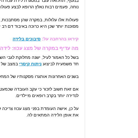
בנוסף, תחלואת עובר במסגרת לידת עכוז היא
נוחה, פעמים רבות נאלץ הרופא לבצע פעולו
פעולות אלו עלולות, במקרה שהן מסתבכות, לה
מסוכנת יותר שכן היא כרוכה באיבוד דם רב י
קיראו בהרחבה על:
סיבוכים בלידה
מה עדיף במקרה של מצג עכוז: לידה 
חד משמעית לביצוע
ניתוח קיסרי
במצב של ל
בשנים האחרונות אותגרו מסקנותיו של המחק
אם זאת חשוב לזכור כי עקב העובדה שכמעט ב
לנדירה יותר בקרב רופאים מיילדים.
על כן, אישה העומדת בפני מצג עכוז צריכה 
את אופן הלידה המתאים לה.