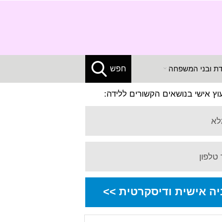
X
דת ובני המשפחה
חפש
עוץ אישי בנושאים הקשורים ללידה:
לא
טלפון
יה אישית ודיסקרטית >>