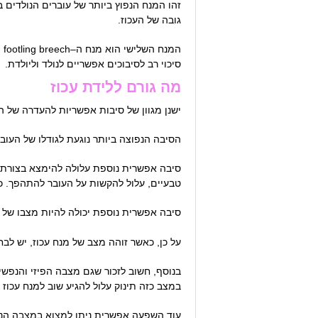
גובה של העכוז.
המנח השלישי הוא מנח ה–incomplete and footling breech בו הרגליים נמצאות מתחת לגובה העכוז. זהו המנח הבעייתי ביותר, אשר במהלך
סיכוי רב לסיבוכים אפשריים לנולד וליולדת.
מה גורם ללידת עכוז
ישנן מגוון של סיבות אפשריות להעדרה של ה
הסיבה הנפוצה ביותר נוגעת לגודלו של העוב
סיבה אפשרית נוספת עלולה להימצא בצורתו ש
טבעיים, עלול להקשות על העובר להתהפך. כמ
סיבה אפשרית נוספת יכולה להיות מצבו של 
על כן, כאשר זוהה מצב של מנח עכוז, יש לב
בנוסף, חשוב לזכור שגם מצבה הפיזי והנפש
במצב כזה תינוק עלול להגיע שוב למנח עכוז
עוד השפעה אפשרית ניתן למצוא במצבה הנפש