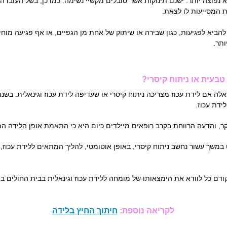
 נפוצה יותר. ישנם תינוקות אשר סובלים מקשיי נשימה. כמו כן, בשל העובדה 
ת המסייעות לו לצאת.
ביא לפגיעות, כגון שבירה או שיתוק של אחת מן הגפיים, או אף פגיעה מוחית.
ותר.
טבעית או ניתוח קיסרי?
ידת עכוז.
ר, והדעה הרווחת בקרב רופאים מיילדים כיום היא כי התאמת אופן הלידה 
משך עשור נחשב ניתוח קיסרי, באופן אוטומטי, להליך המתאים ללידת עכוז, ה
קודם כל לוודא את הימצאותו של מומחה ללידת עכוז וגינאלית בבית החולים 
הקפדה על ניקיון בחדרי לידה...
לקריאה נוספת:
חיתוך החיץ בלידה
תמיכה לאחר לידה: סיוע במסע הרגשי
והנפשי להורו...