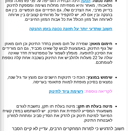
הזנה נכונה:
הנקה
הינה הבחירה העדיפה על פני פורמולה ומזון
מלאכותי, מאחר והיא מפחיתה מחלות נשימה ומספקת לתינוק
בדיוק מרבי, את הצרכים שלו, גם הפיזיים וגם הנפשיים. בין אם
בהנקה ובין אם לא, יש להקפיד על מרווחים קצובים בין ארוחה
לארוחה ועל מזון הכולל את כל אבות המזון החיוניים.
חשוב שתדעי יותר על תזונה נכונה בזמן ההנקה
חימום מאוזן:
שמירה על חום מאוזן בחדר התינוק וכן חום מאוזן
של גוף התינוק, באמצעות לבוש קל שאינו מכביד, גם הם מורידים
את הסיכון לתופעה. מומלץ לשמור על טמפרטורת חדר שאינה
עולה על 22 מעלות ולהלביש את התינוק בשכבה אחת קלה נוספת
לעומתכם.
שימוש במוצץ:
הוכח כי תינוקות הישנים עם מוצץ עד גיל שנה,
נמצאים בסיכון מופחת למוות פתאומי בעריסה.
לקריאה נוספת:
רשימת ציוד לתינוק
מיטה בעלת תו תקן:
מיטה בעלת תו תקן, נחשבת לגורם
משמעותי המסייע להפחית את הסיכון. יש להשתמש במזרן קשיח
המיועד למיטת תינוק וכן להדק את הסדין סביב ומתחת למזרון
לאבטחת התינוק.
חשוב להדגיש כי למרות המחקרים הרבים, עדיין לא קיים הסבר