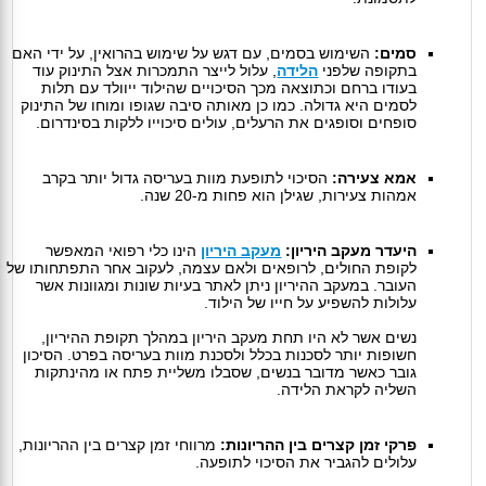
סמים:
השימוש בסמים, עם דגש על שימוש בהרואין, על ידי האם
בתקופה שלפני
הלידה
, עלול לייצר התמכרות אצל התינוק עוד
בעודו ברחם וכתוצאה מכך הסיכויים שהילוד ייוולד עם תלות
לסמים היא גדולה. כמו כן מאותה סיבה שגופו ומוחו של התינוק
סופחים וסופגים את הרעלים, עולים סיכוייו ללקות בסינדרום.
אמא צעירה:
הסיכוי לתופעת מוות בעריסה גדול יותר בקרב
אמהות צעירות, שגילן הוא פחות מ-20 שנה.
היעדר מעקב היריון:
מעקב היריון
הינו כלי רפואי המאפשר
לקופת החולים, לרופאים ולאם עצמה, לעקוב אחר התפתחותו של
העובר. במעקב ההיריון ניתן לאתר בעיות שונות ומגוונות אשר
עלולות להשפיע על חייו של הילוד.
נשים אשר לא היו תחת מעקב היריון במהלך תקופת ההיריון,
חשופות יותר לסכנות בכלל ולסכנת מוות בעריסה בפרט. הסיכון
גובר כאשר מדובר בנשים, שסבלו משליית פתח או מהינתקות
השליה לקראת הלידה.
פרקי זמן קצרים בין ההריונות:
מרווחי זמן קצרים בין ההריונות,
עלולים להגביר את הסיכוי לתופעה.