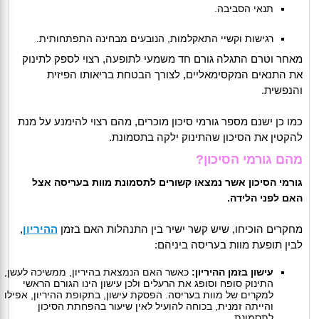
תנאי הסביבה.
רגישות וקשיי התאקלמות, הנובעים מבחינה התפתחותית.
מאחר וטרם התגלה גורם חד משמעי לתופעה, רצוי לספק לתינוק
את התנאים המקסימאליים, לצורך הבטחת בריאותו הפיזית
והנפשית.
כמו כן ישנם מספר גורמי סיכון מוכרים, מהם רצוי להימנע על מנת
להקטין את הסיכון שהתינוק ילקה בתסמונת.
מהם גורמי הסיכון?
גורמי הסיכון אשר נמצאו קשורים לתסמונת מוות בעריסה אצל
האם לפני הלידה.
מחקרים הוכיחו, שיש קשר ישיר בין התנהלות האם בזמן
ההיריון
,
לבין תופעת מוות בעריסה ביניהם:
עישון בזמן ההיריון:
כאשר האם הנמצאת בהיריון, ממשיכה לעשן,
התינוק סופח וסופג את הרעלים ולכן עישון הינו הגורם הראשי
למקרים של מוות בעריסה. הפסקת עישון, בתקופת ההיריון, אפילו
והייתה זמנית, בכוחה להועיל לאין שיעור בהפחתת הסיכון
לתסמונת.