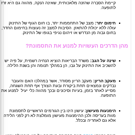
קיימת הסברה שהזנה מלאכותית, שאינה הנקה, מהווה גם היא זרז
לתופעה.
חימום יתר:
מצב של התחממות יתר, בו חום הגוף של התינוק
עולה ללא יכולת להתאזן. הסיבות למצב זה נעוצות בחימום החדר,
בחום גבוה מן הנדרש או זיהום נגיפי בגופו של התינוק.
מהן הדרכים העשויות למנוע את התסמונת?
שינה על הגב:
משרד הבריאות הוציא הנחיה רשמית, על פיה יש
להשכיב את התינוק על גבו, הן במהלך תנומה והן בשנת הלילה.
מעקב הריון:
מעקב הריון מסודר, אשר במהלכו האם והעובר
נבדקים ונמצאים תחת ביקורת ובעת הצורך אף תחת השגחה,
מסייע לאתר בזמן, בעיות וסיכונים ובכך מהווה כלי יעיל למנוע את
התופעה.
הימנעות מעישון:
עישון הינו בין הגורמים הראשיים לתסמונת
מוות בעריסה ולכן ההימנעות מעישון מומלצת לא רק לפני הלידה
אלא גם לאחריה ובכלל.