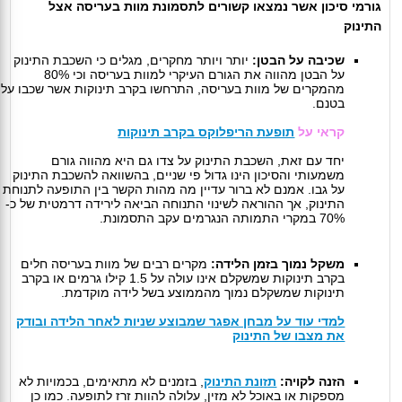
גורמי סיכון אשר נמצאו קשורים לתסמונת מוות בעריסה אצל
התינוק
שכיבה על הבטן:
יותר ויותר מחקרים, מגלים כי השכבת התינוק
על הבטן מהווה את הגורם העיקרי למוות בעריסה וכי 80%
מהמקרים של מוות בעריסה, התרחשו בקרב תינוקות אשר שכבו על
בטנם.
קראי על
תופעת הריפלוקס בקרב תינוקות
יחד עם זאת, השכבת התינוק על צדו גם היא מהווה גורם
משמעותי והסיכון הינו גדול פי שניים, בהשוואה להשכבת התינוק
על גבו. אמנם לא ברור עדיין מה מהות הקשר בין התופעה לתנוחת
התינוק, אך ההוראה לשינוי התנוחה הביאה לירידה דרמטית של כ-
70% במקרי התמותה הנגרמים עקב התסמונת.
משקל נמוך בזמן הלידה:
מקרים רבים של מוות בעריסה חלים
בקרב תינוקות שמשקלם אינו עולה על 1.5 קילו גרמים או בקרב
תינוקות שמשקלם נמוך מהממוצע בשל לידה מוקדמת.
למדי עוד על מבחן אפגר שמבוצע שניות לאחר הלידה ובודק
את מצבו של התינוק
הזנה לקויה:
תזונת התינוק
, בזמנים לא מתאימים, בכמויות לא
מספקות או באוכל לא מזין, עלולה להוות זרז לתופעה. כמו כן