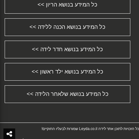
כל המידע בנושא הריון >>
התינוק סובל מעצירות? חשוב להבין מדוע ומה
ניתן...
הגיע שלך הזמן לחזור לעבודה?...
כל המידע בנושא הכנה ללידה >>
התפתחות תינוקות - צעד אחר צעד...
מידע על סיבוכים אפשריים במהלך הלידה...
שמירת הריון - כל המידע וכל התשובות לכל שאלה
...
כל המידע בנושא חדר לידה >>
דיכאון אחרי לידה או Postpartum Depression...
מושב בטיחות לרכב Car Safety Seat...
כל המידע בנושא ילד ראשון >>
איך בוחרים שם לתינוק? טיפים ורעיונות טובים......
התינוק שלך נולד שעיר? לא נורא......
כל המידע על עגלת תינוק - התאמת עגלות לילדים
ו...
כל המידע בנושא שלאחר הלידה >>
תהליך פונדקאות - רגע לפני שמתחילים......
כל מה שחשוב לדעת על הפלה טבעית...
הפלה באמצעות כדורים מסוג מיפג'ין...
שארית שליה ברחם לאחר לידה או הפלה...
כל הזכויות לתוכן אתר לידה Leyda.co.il שמורות לבעליו החוקיים!
כל המידע וכל התשובות לכל שאלה שיש לך בנושא
הר...