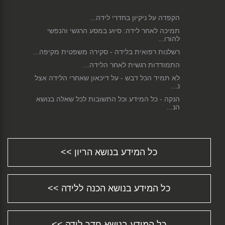
הקפדה על ניקיון בחדרי לידה...
תמיכה לאחר לידה: סיוע במסע הרגשי והנפשי
להורו...
רשלנות רפואית בלידה - סקירה משפטית מקיפה...
התמודדות רגשית לאחר הלידה...
לא תמיד הכל דבש - על דיכאון שאחרי הלידה אצל
נ...
הנקה - כל המידע וכל התשובות לכל שאלה בנושא
הנ...
פחדים וחרדות בהריון ולקראת הלידה...
ניתוח קיסרי - כל המידע וכל התשובות לכל שאלה
ש...
כל המידע בנושא הריון >>
התינוק סובל מעצירות? חשוב להבין מדוע ומה
ניתן...
הגיע שלך הזמן לחזור לעבודה?...
כל המידע בנושא הכנה ללידה >>
התפתחות תינוקות - צעד אחר צעד...
מידע על סיבוכים אפשריים במהלך הלידה...
שמירת הריון - כל המידע וכל התשובות לכל שאלה
...
כל המידע בנושא חדר לידה >>