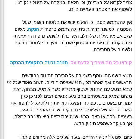
צריך לקרוא על האריזה) וכן הלאה. במקרה של תינוק יונק רצוי
לשטוף את הפטמה פעמיים ביום.
אין להשתמש בסבון כי הוא מייבש את בלוטות השומן שעל
הפטמה. למשנה זהירות ניתן להשתמש ברפידות
הנקה
, משום
שגם אם אין נזילות של חלב היא יכולה לשמש כרפידה היגיינית.
ניתן לקנות רב פעמיות ולשטוף אותן בחומץ, כדי לחסוך בכסף
ולשמור על הסביבה.
קיראו כל מה שצריך לדעת על:
תזונה נכונה בתקופת ההנקה
נושא משמעותי נוסף בשמירה על סביבת התינוק בחודשים
הראשונים ואף לאחר מכן, הוא שטיפת הידיים. חשוב מאוד שכל מי
שבא במגע עם התינוק ישטוף את ידיו כשהוא מגיע מבחוץ. זאת
משום שמגע במשטחים בהם נגעו אנשים רבים לפני כן כגון
עמודים באוטובוס, כפתורי המעלית וידיות הדלת עלול להפוך את
האדם לנשא של מיליוני סוגי חיידקים, שרק ממתינים למגע
בעיניים, בפה או באף. מכאן ששטיפת ידיים היא חשובה לכולם,
אך בעיקר כשמגיע תינוק חדש.
כיום ישנו ג'ל לניקוי הידיים. בעוד שג'לים אלה מהווים פיתרון