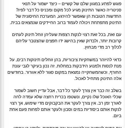
פוגש לפתע במגוון שלם של קשיים – כיצד ישמור על תנאי
סניטריה כאשר התינוק מגיע לכל מקום ומכניס כל דבר לפיו?
החדשות הטובות הן שאפשר להירגע, המערכת החיסונית של
התינוק מתפתחת ויכולה לעמוד ברוב החיידקים שנמצאים בבית.
עם זאת, בכל זאת רצוי לנקות רצפות שעליהן זוחל תינוק לעתים
קרובות יותר, ולבדוק שאין בהישג ידו חפצים שהצטבר עליהם
לכלוך רב מדי מבחוץ.
כדאי להיזהר במשחקיות ציבוריות, בהן זוחלים תינוקות רבים, על
מנת לנסות ולמנוע הידבקות במחלות. זה נכון בעיקר לגבי עונת
החורף, וכשהמשחקייה נמצאת במקום סגור ללא אוורור. בחודשים
אלה התינוק מתחיל לאכול.
בשלב זה כבר אין צורך לעקר כל דבר, אבל עדיין חשוב לשמור
שכלי האוכל שלו נקיים, ונשטפו בכרית רחצה שלא עמדה לחה
לאורך זמן רב. אין צורך לעקר את הבקבוקים מדי שימוש, אך רצוי
לנקות אותם ביסודיות במים וסבון ולעקר אותם לפחות פעם אחת
ביום.