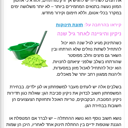
את המים לשתייה יש להגיש אך ורק מורתחים, ולוודא כי אחסון
המזון נעשה בתנאים המחמירים ביותר – לא יותר משלושה ימים
במקרר בכלי אטום, וללא חימום וקירור מחדש.
קיראו בהרחבה על:
תזונת תינוקות
ניקיון והיגיינה לאחר גיל שנה
כשהתינוק מגיע לגיל שנה הוא יכול
להתחיל לשתות נוזלים שלא הורתחו ובין
השאר גם מיצים וחלב מפוסטר
שהורתחו בשלב שלפני יציאתם לחנויות.
הוא יכול להתחיל לאכול מזון במסעדות,
וליהנות ממגוון רחב יותר של מאכלים.
בשלבים אלה יש לעתים מעבר למשפחתון או לגן ילדים. בבחירת
המשפחתון חשוב לבדוק את ניקיון סביבת הגן: שאלות כגון תדירות
ניקיון המטבח, הבקבוקים, טריות האוכל ותחזוקת הצעצועים הן
חשובות בבחירת הגן.
נושא חשוב נוסף הוא נושא ההחתלה – יש לברר אם המטפלת או
הגננת שוטפות ידיים בין החתלת תינוק אחד לאחריו, היכן הן שמות