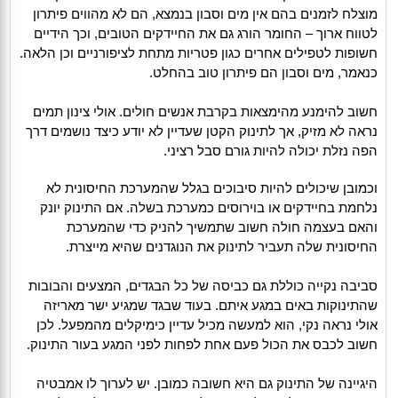
מוצלח לזמנים בהם אין מים וסבון בנמצא, הם לא מהווים פיתרון
לטווח ארוך – החומר הורג גם את החיידקים הטובים, וכך הידיים
חשופות לטפילים אחרים כגון פטריות מתחת לציפורניים וכן הלאה.
כנאמר, מים וסבון הם פיתרון טוב בהחלט.
חשוב להימנע מהימצאות בקרבת אנשים חולים. אולי צינון תמים
נראה לא מזיק, אך לתינוק הקטן שעדיין לא יודע כיצד נושמים דרך
הפה נזלת יכולה להיות גורם סבל רציני.
וכמובן שיכולים להיות סיבוכים בגלל שהמערכת החיסונית לא
נלחמת בחיידקים או בוירוסים כמערכת בשלה. אם התינוק יונק
והאם בעצמה חולה חשוב שתמשיך להניק כדי שהמערכת
החיסונית שלה תעביר לתינוק את הנוגדנים שהיא מייצרת.
סביבה נקייה כוללת גם כביסה של כל הבגדים, המצעים והבובות
שהתינוקות באים במגע איתם. בעוד שבגד שמגיע ישר מאריזה
אולי נראה נקי, הוא למעשה מכיל עדיין כימיקלים מהמפעל. לכן
חשוב לכבס את הכול פעם אחת לפחות לפני המגע בעור התינוק.
היגיינה של התינוק גם היא חשובה כמובן. יש לערוך לו אמבטיה