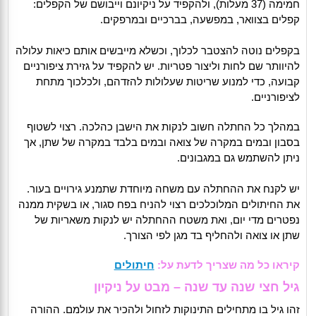
חמימה (37 מעלות), ולהקפיד על ניקיונם וייבושם של הקפלים:
קפלים בצוואר, במפשעה, בברכיים ובמרפקים.
בקפלים נוטה להצטבר לכלוך, וכשלא מייבשים אותם כיאות עלולה
להיוותר שם לחות וליצור פטריות. יש להקפיד על גזירת ציפורניים
קבועה, כדי למנוע שריטות שעלולות להזדהם, ולכלכוך מתחת
לציפורניים.
במהלך כל החתלה חשוב לנקות את הישבן כהלכה. רצוי לשטוף
בסבון ובמים במקרה של צואה ובמים בלבד במקרה של שתן, אך
ניתן להשתמש גם במגבונים.
יש לקנח את ההחתלה עם משחה מיוחדת שתמנע גירויים בעור.
את החיתולים המלוכלכים רצוי להניח בפח סגור, או בשקית ממנה
נפטרים מדי יום, ואת משטח ההחתלה יש לנקות משאריות של
שתן או צואה ולהחליף בד מגן לפי הצורך.
קיראו כל מה שצריך לדעת על:
חיתולים
גיל חצי שנה עד שנה – מבט על ניקיון
זהו גיל בו מתחילים התינוקות לזחול ולהכיר את עולמם. ההורה