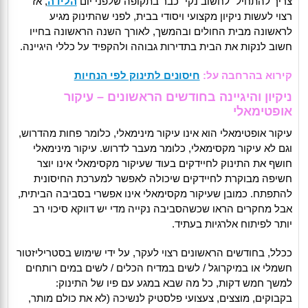
צריך להתחיל "לחשוב נקי" כבר בתקופה שלפני יום
הלידה
, אז
רצוי לעשות ניקיון מקצועי ויסודי בבית, לפני שהתינוק מגיע
לראשונה מבית החולים ובהמשך, לאורך השנה הראשונה בחייו
חשוב לנקות את הבית בתדירות גבוהה ולהקפיד על כללי היגיינה.
קירוא בהרחבה על:
חיסונים לתינוק לפי הנחיות
ניקיון והיגיינה בחודשים הראשונים – עיקור
אופטימאלי
עיקור אופטימאלי הוא אינו עיקור מינימאלי, כלומר פחות מהדרוש,
וגם לא עיקור מקסימאלי, כלומר מעבר לדרוש. עיקור מינימאלי
חושף את התינוק לחיידקים בעוד שעיקור מקסימאלי אינו יוצר
חשיפה מבוקרת לחיידקים שיכולה לאפשר למערכת החיסונית
להתפתח. כמובן שעיקור מקסימאלי אינו אפשרי בסביבה הביתית,
אבל מחקרים הראו שכשהסביבה נקייה מדי יש דווקא סיכוי רב
יותר לפיתוח אלרגיות בעתיד.
ככלל, בחודשים הראשונים רצוי לעקר, על ידי שימוש בסטריליזטור
חשמלי או במיקרוגל / לשים במדיח הכלים / לשים במים רותחים
למשך חמש דקות, כל מה שבא במגע עם פיו של התינוק:
בקבוקים, מוצצים, צעצועי פלסטיק לנשיכה (לא את כולם מותר,