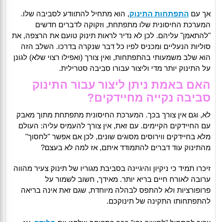
אך עם
התפתחות התינוק
, הוא מתחיל להתוודע לסביבה שלו.
המערכת החיסונית שלו מתפתחת, וזקוקה לדברים חדשים
"להתאמן" עליהם. לכן לא נדיר לראות תינוק טועם את הרצפה, את
סוליות הנעליים ומכניס לפיו כל דבר שנקרה בדרכו. השלב הזה
הוא שלב משמעותי בהתפתחות, ואין צורך (ואפילו רצוי שלא) לגונן
על התינוק יותר מדי וליצור עבורו סביבה סטרילית.
האם באמת ניתן ליצור עבור התינוק
סביבה נקייה מחיידקים?
לא, וגם אין צורך בכך. המערכת החיסונית מתפתחת מתוך מאבק
עם החיידקים הקיימים. עם זאת, אין צורך להעמיס עליה: העולם
מלא בחיידקים ווירוסים מסוגים שונים, לכן אם אפשר "לחסוך"
מהתינוק עוד דברים להתמודד איתם, אז למה לא בעצם?
זיכרו תמיד כי ניקיון והיגיינה בסביבת מגוריו של תינוק צעיר מהווה
ערובה לאורח חיים בריא יותר. מאידך, חשוב לשמור על
פרופורציות ולא להתפס לבהלה מיוחדת, שגם זאת אינה בריאה
להתפתחותו התקינה של תינוקכם.