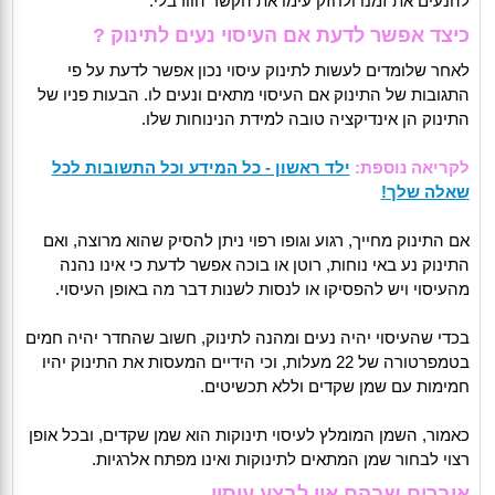
להנעים את זמנו ולחזק עימו את הקשר הוורבלי.
כיצד אפשר לדעת אם העיסוי נעים לתינוק ?
לאחר שלומדים לעשות לתינוק עיסוי נכון אפשר לדעת על פי
התגובות של התינוק אם העיסוי מתאים ונעים לו. הבעות פניו של
התינוק הן אינדיקציה טובה למידת הנינוחות שלו.
לקריאה נוספת:
ילד ראשון - כל המידע וכל התשובות לכל
שאלה שלך!
אם התינוק מחייך, רגוע וגופו רפוי ניתן להסיק שהוא מרוצה, ואם
התינוק נע באי נוחות, רוטן או בוכה אפשר לדעת כי אינו נהנה
מהעיסוי ויש להפסיקו או לנסות לשנות דבר מה באופן העיסוי.
בכדי שהעיסוי יהיה נעים ומהנה לתינוק, חשוב שהחדר יהיה חמים
בטמפרטורה של 22 מעלות, וכי הידיים המעסות את התינוק יהיו
חמימות עם שמן שקדים וללא תכשיטים.
כאמור, השמן המומלץ לעיסוי תינוקות הוא שמן שקדים, ובכל אופן
רצוי לבחור שמן המתאים לתינוקות ואינו מפתח אלרגיות.
איברים שבהם אין לבצע עיסוי