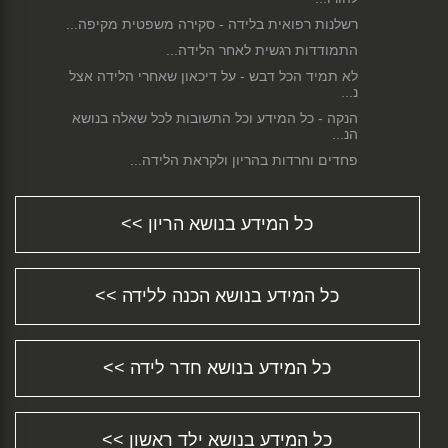
רשלנות רפואית בלידה - סקירה משפטית מקיפה...
התמודדות רגשית לאחר הלידה...
לא תמיד הכל דבש - על דיכאון שאחרי הלידה אצל
נ...
הנקה - כל המידע וכל התשובות לכל שאלה בנושא
הנ...
פחדים וחרדות בהריון ולקראת הלידה...
ניתוח קיסרי - כל המידע וכל התשובות לכל שאלה
ש...
כל המידע בנושא הריון >>
התינוק סובל מעצירות? חשוב להבין מדוע ומה
ניתן...
הגיע שלך הזמן לחזור לעבודה?...
כל המידע בנושא הכנה ללידה >>
התפתחות תינוקות - צעד אחר צעד...
מידע על סיבוכים אפשריים במהלך הלידה...
שמירת הריון - כל המידע וכל התשובות לכל שאלה
...
כל המידע בנושא חדר לידה >>
דיכאון אחרי לידה או Postpartum Depression...
מושב בטיחות לרכב Car Safety Seat...
כל המידע בנושא ילד ראשון >>
איך בוחרים שם לתינוק? טיפים ורעיונות טובים......