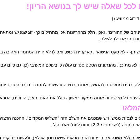
לכל שאלה שיש לך בנושא הריון!
 דירוג ממוצע (
)
יניהם של ההורים". ואכן, חלק מההריונות אכן מתחילים כך- זוג שנפגש ומתא
חת בהבאת ילד לעולם.
משותף - לא טקס הנישואין, לא קניית רכוש, ואפילו לא חיית המחמד האהובה בי
לא מתוכנן. מהנתונים הסטטיסטיים עולה כי בעולם המערבי (כן, גם כיום עם
, רבים מחליטים להמשיך אותם. בחירה זו עשויה להתברר כדבר הטוב ביותר
 עבור כל מי שחווה אותה ממקור ראשון - כולל את האם, האב, הדודים, הסבא
המלא!
ילים לנסות ממש, ויש שמכנים את השלב הזה "השליש המקדים". ההכנה הרצויה
 (לא יותר מ 2-3 כוסות ליום) ואלכוהול.
לית (לא משנה אם בדיקות הדם מראות שישנו חסך או לא), ולעשות בדיקות ד