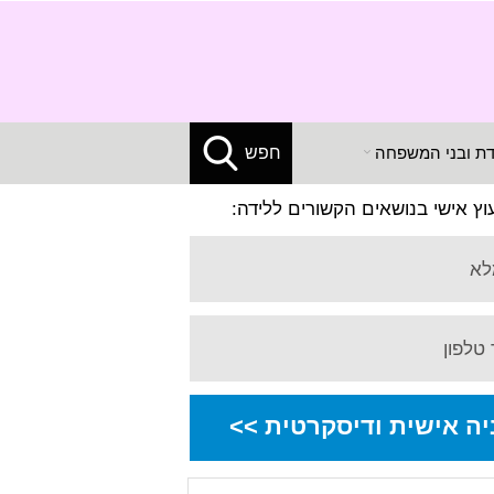
X
דת ובני המשפחה
חפש
עוץ אישי בנושאים הקשורים ללידה:
לא
טלפון
יה אישית ודיסקרטית >>