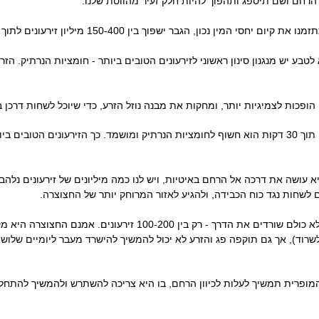
רחם ושם תיספג ותהפוך להיות חלק זעיר מהווסת שלנו.
מין נכון, הגבר ישפוך בין 150-400 מיליון זירעונים לתוך הנרתיק הנשי.
טבע יש מנגנון סינון ראשוני לזירעונים הטובים ביותר - חומציות הנרתיק. הז
ופכות לצמיגיות יותר, ומחקות את מבנה נוזל הזרע, כדי שיוכל לשחות דרכן 
אך אם הזרע לא מספיק להגיע לצוואר הרחם תוך 30 דקות הוא חשוף לחומציות הנרתיק ומושמד. כך הזי
א עושה את דרכה אל הרחם באיטיות, ויש לנו כמה מיליונים של זירעונים נלה
לשחות נגד כוח הכבידה, ולהגיע לאזור המרוחק יותר של החצוצרה.
לשם מגיעה כמות כבר הרבה יותר קטנה, כי לא כולם שורדים את הדרך -
שרוד), אך גם תוקפה פג והזרע לא יכול להמשיך להישרד מעבר ליומיים שלוש
 המופרית תמשיך לעלות לכיוון הרחם, בו היא צריכה להשתרש ולהמשיך להתחל