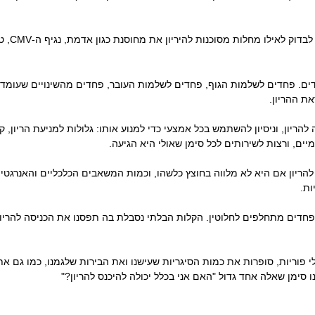
מחלות מסוכנות להיריון את מחוסנת כגון אדמת, נגיף ה-CMV, טוקסופלזמוסיס, ואבעבועות רוח.
דים. פחדים לשלמות הגוף, פחדים לשלמות העובר, פחדים מהשינויים שעומד
ת ההריון.
הריון, וניסיון להשתמש בכל אמצעי כדי למנוע אותו: גלולות למניעת הריון, ק
יים, ורצות לשירותים לכל סימן שאולי היא הגיעה.
להריון אם היא לא מלווה בחוצץ כלשהו, וכמות המשאבים הכלכליים והאנרגטי
ות.
ם הפחדים מתחלפים לחלוטין. הקלות הבלתי נסבלת בה תפסנו את הכניסה להרי
לי פוריות, סופרות את כמות הסיגריות שעישנו ואת הבירות שלגמנו, כמו גם א
ו סימן שאלה אחד גדול "האם אני בכלל יכולה להיכנס להריון?"