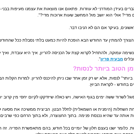
ים בעידן המודרני לא עוזרות. פתאום אנו מוצאות את עצמנו מעיפות בבני-זוג
 מדי? אולי הוא יושב מול המחשב שעות ארוכות מדי?".
אשונים, בעיקר אם הם לא הניבו דבר.
 והצורך להמתין עד החודש הבא הופכת להיות כמעט בלתי נסבלת ככל שהחוד
מה עמוקה, ולהתחיל לקרוא קצת על הכניסה להריון, איך היא עובדת, ואיך לא
ובלים
מבעית פריון
".
מן הטוב ביותר לנסות?
יותר" לנסות, אלא יש רק זמן אחד שבו ניתן להיכנס להריון. למרות הקלות הב
ם בחודש - לקראת הביוץ.
סוגל לשרוד ששה ימים בגוף האישה, ויש כאלה שיזדקקו לקיום יחסי מין קרוב יו
חת השחלות (הימנית או השמאלית) לחלל הבטן. הביצית ממשיכה את מסעה 
ת אותה עד שהיא נכנסת פנימה. בתוך החצוצרה, ולא בתוך הרחם כפי שרבים
 של חיי הביצית הוא רק בין 18-24 שעות. כלומר ישנו בעצם חלון של יומיים בכל חודש, בהם מתאפשרת