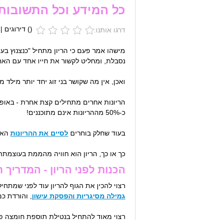
כל המידע וכל התשובות 
(
) דירוגים |
דרגו אותנו:
מישהו אמר פעם כי הריון מתחיל "כנצנוץ בע
נסבלת, ומחליט לקשור את חייו אחד עם הא
ואכן, אין מה שקושר בני זוג יחד יותר מילד 
הריונות אחרים מתחילים קצת אחרת - באופן 
כ-50% מההריונות אינם מתוכננים!
בעוד שחלק בוחרים
לסיים את ההריונות
האלה
כך או כך, הריון הוא חוויה מהממת בעוצמתה
הכנות לפני הריון - המדריך 
רצוי להכין את הגוף להריון עוד לפני שמתח
גמילה מסיגריות והפסקת עישון
, והורדת כמויות קפה
רצוי מאוד להתחיל בנטילת תוספת חומצה פו