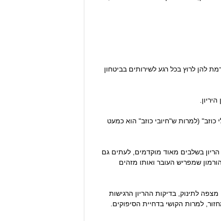
ת להן לרוץ בכל רגע לשירותים בביטחון
יריון.
כוזב" (למרות ש"חיובי כוזב" הוא כמעט
ת הריון בשלבים מאוד מוקדמים, לעתים גם
טרם זמנו: "הריון כימי" למשל, הוא הריון בו הביצית השתרשה ברחם והתחילה להפריש את הורמון ה-HCG (ההורמון שמפריש העובר ואותו מזהים
מן. אך אם האישה מצפה לתינוק, בדיקות ההריון הרגישות
חזור, למרות הקושי בדחיית הסיפוקים.