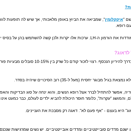
ות?
ם "
איקקלומין
", שמביאה את הביוץ באופן מלאכותי, אך שיש לה תופעות לוואי
ם רופא.
כיום ישנן גם ערכות ביתיות לבדיקת ביוץ, המודדות את הורמון ה-LH. ערכות אלו יקרות ולכן ק
 לדאוג?
זו שאלה שבני זוג רבים שואלים את עצמם, בדרך להיריון 
וגר יחסית (מעל ל-35) רוב הסיכויים שיהיה בסדר.
שים לא נוצרה הפריה, אפשר להתחיל לברר אצל רופא הנשים, והוא ינחה על סוג הבדיקות 
 והמושג "עקרות", כלומר חוסר היכולת להביא ילדים לעולם, כבר כמעט אינו ק
ג" היא בעצם - "אף פעם לא". דאגה רק מסבכת את העניינים.
ן ישנם מדדים סובייקטיביים ומדדים אובייקטיביים. יש נשים שמרגישות שנכנסו