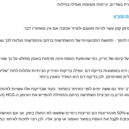
רת בשדיים, עייפות מוגזמת ואפילו בחילות.
 ההריון
 סימן קטן עשוי להיות מועצם ולגרור אכזבה אם אין מאחוריו דבר.
ו להפך - תחושת התכווצויות של ההשתרשות ברחם וההפרשות הנלוות לכך גורמ
על קיומו של הריון, כפי שהופעת הווסת אינה מרמזת באופן מוחלט על כך שאין ה
היא באמצעות בדיקת דם. אפילו בדיקות ההיריון הביתיות עלולות לתת "שלילי 
ים מסוימים). לכן בדיקת דם היא המדד האמין ביותר.
רב יותר גם ששה ימים לפני האיחור במחזור. בעוד שבדיקות אלו עשויות לזהו
זיהוי זה הוא 
הריון זה בדרך כלל נופל לבד, ויש המשערים ש-50% מההריונות הם הריונות כימיים שפשוט לא התגלו בז
זבת לקבל את הווסת במועד האמור או קרוב אליו. לכן רצוי לחכות לאיחור במ