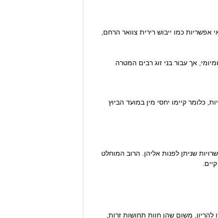
 אפשריות כמו ייבוש רירית צוואר הרחם,
שה להשתמש בהן על בסיס יומיומי, אך עבור בני זוג רבים המטרה
הנכסף. רצוי לזכור קודם כל שרק בין 10-15% סובלים מבעיות פוריות, כלומר קיימו יחסי מין במועד הביוץ
והאפשרויות שניתן לפנות אליהן. הרוב המוחלט
יים.
 להריון, משום שהן חוות תחושות זרות,