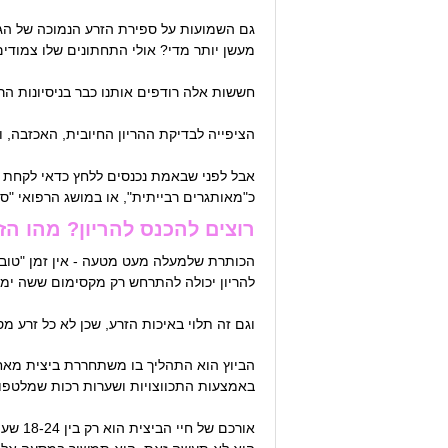
גם השמועות על ספירת הזרע הנמוכה של הגבר
מעשן יותר מדי? אולי התחתונים שלו צמודים
חששות אלה רודפים אותנו כבר בניסיונות הר
הציפייה לבדיקת ההריון החיובית, האכזבה,
אבל לפני שבאמת נכנסים ללחץ כדאי לקחת נשי
כ"מאותגרים רבייתית", או במושג הרפואי "ס
רוצים להכנס להריון? מהו הז
הכותרת שלמעלה מעט מטעה - אין זמן "טוב ב
להריון יכולה להתרחש רק מקסימום ששה ימי
וגם זה תלוי באיכות הזרע, שכן לא כל זרע מ
הביוץ הוא התהליך בו משתחררת ביצית מא
באמצעות התכווצויות ושערות רכות שמלטפו
אורכם