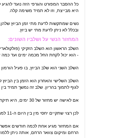
כל ההסבר המפורט והגרפי הזה נועד להגיע ל
היא מבייצת, וזו לא תמיד משימה קלה.
נשים שמתקשות לדעת מתי זמן הביוץ שלהן, 
ובכלל לא ניתן לדעת מתי יש ביוץ.
המחזור הנשי על ושלביו השונים:
השלב הראשון הוא השלב הזקיקי (פולקולארי)
- הוא יכול לקחת החל מכמה ימים ועד כמה ש
השלב השני הוא שלב הביוץ, בו פעיל הורמון ה-LH (הורמון ההצהבה), שגורם לביצית להשתגר כלפי מעלה אל חלל הבטן. שלב זה נמשך כאמור עד י
השלב השלישי והאחרון הוא הזמן בין הביוץ 
לגוף לתמוך בהריון. שלב זה נמשך תמיד בין 12-16 יום. לאחריו, אם לא תהיה הפריה, תגיע הווסת.
אם לאישה יש מחזור של 30 ימים, היא תיקח 12-16 ימים אחורה ותבין כי בייצה בין היום ה-14 ל-18.
לכן רצוי שתקיים יחסי מין בין היום ה-11 למחזור (11 יום לאחר יומה הראשון של הווסת) ועד ליום ה-19, לסירוגין ("יום כן יום לא" כדי לתמוך בהיווצרות תאי הזרע).
אם המחזור מגיע אחת לכמה חודשים אפשר ל
הרחם ומיקום צוואר הרחם, אותה ניתן ללמוד