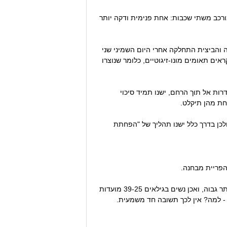
ק ההריון מורכב משתי שכבות: אחת פנימית ודקה יותר
ה והביצית התחלקה אחרי היום השמיני שני
ראים תאומים מונו-זיגוטיים, כלומר שנוצרו
רות אל תוך הרחם, ישנו תמיד סיכוי
חת מהן תיקלט.
ולכן בדרך כלל ישנו תהליך של "הפחתת
 הפריית מבחנה.
אך ישנם גורמים נוספים שמעמידים את האישה בסיכוי גבוה יותר ללידת תאומים: מסתבר כי ככל שעולה הגיל כך הסיכוי יותר גבוה, ואכן נשים בגילאים 39-25 מועדות
 למה? אין לכך תשובה חד משמעית.