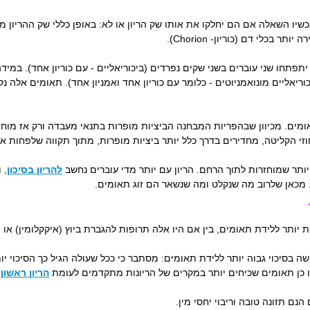
קים ביניהם 100% מהגנים. עכשיו השאלה אם הם יחלקו את אותו שק הריון או לא: באופן כללי ש
תפתחו שני עוברים בשני שקים נפרדים (ביכוריאליים - עם כוריון אחד). במיד
ריאליים מונואמניוטים - כלומר עם כוריון אחד ואמניון אחד). תאומים אלה נק
אומים. מכיוון שבהפריות המבחנה הביציות מופרות בתנאי מעבדה ורק אז מוחד
זי הקליטה, מחדירים בדרך כלל יותר ביציות מופרות, מתוך תקווה שלפחות א
יותר שמוחזרות לתוך הרחם. הריון עם יותר מדי עוברים נחשב
להריון בסיכון
, 
. מכאן שלרוב מה שנקלט ומה שנשאר הם זוג תאומים.
ות יותר ללידת תאומים, בין אם היו אלה תרופות להגברת ביוץ (איקקלומין) או
ו כן תאומים שכיחים יותר במקרים של הריונות מתקדמים לעומת
הריון ראשון
-
נם תזונה טובה וריבוי יחסי מין.