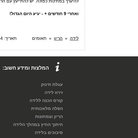
להיערך במתינות כפולה. יש להתייעץ עם הרו
ואחרי 9 חודשים + - יגיע היום הגדול!
לידה
»
הריון
»
תאומים
תאריך: 16/07/2014 16:07
המלצות ומידע חשוב:
עגלת תינוק
זירוז לידה
קורס הכנה ללידה
הפלה מלאכותית
הריון וצמחונות
חיתוך החיץ במהלך הלידה
סיבוכים בלידה