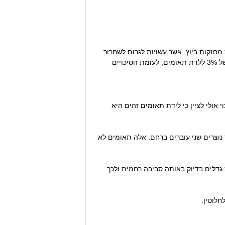
חזקות ביוץ, אשר עשויות לגרום לשחרור
יותר מביצית אחת בביוץ, להפריות מבחנה (IVF- In Vitro Fertilization) ולהריון בגיל מבוגר יותר. למעשה, כיום ישנו סיכוי של 3% ללדת תאומים, לעומת הסיכויים
 אולי לציין כי לידת תאומים זהים היא
ת מופרות, וכך נוצרים שני עוברים ברחם. אלה תאומים לא
 בכל זאת גדלים בדיוק באותה סביבה רחמית ולכך
לוטין.