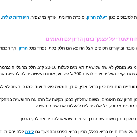
לסיבוכים כגון
רעלת הריון
, סוכרת הריונית, עודף מי שפיר,
היפרדות שליה
, 
 תישמרי על עצמך בזמן הריון עם תאומים
ה טובה וביקורים תכופים אצל הרופא הם חלק בלתי נפרד מכל
הריון
. אך הכמוי
עליה במשקל: בממוצע מומלץ לאישה שנושאת תאומים
 700 ג' לשבוע, אותם האישה יכולה להשיג באמצעות תוספת של 450 קלוריות ליום.
נתיים הנחוצים כגון ברזל, אבץ, סידן, חומצה פולית ועוד. כמו כן חשוב לא 
ן הריון עם תאומים, משום שהלחץ בבטן מקשה על התנועה החופשית במהלך הל
 גופנית מתונה, כל אלה יכולים להעלות את איכות השינה.
בסלון ביתן משום שזו הדרך היחידה שמצאו להוריד את לחץ הבטן.
 על אורח חיים בריא בכלל, הריון בריא בפרט ובהמשך גם
לידה
קלה יחסית. זי