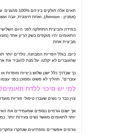
תאים אלה חול
(אמניון - Amnion), ואחת חיצונית, עבה ועשירה יותר בכלי דם (כוריון- Chorion).
במידה והביצית התחלקה לפני היום השלישי י
התאומים יהיו מוקפים בשק הריון אחד (מונוכו
מביצית אחת.
כיום, בגלל הפריות המבחנה, נולדים יותר ת
שהעוברים לא יקלטו. על מנת להגביר את אחו
כך שבדרך כלל ישנן שלוש ביציות מופרות או 
עוברים", תהליך לא פשוט ומסוכן בפני עצמו
למי יש סיכוי ללדת תאומים?
צוין כבר כי נשים שעברו טיפולי פוריות מועד
יותר לתאומים מאשר נשים צעירות יותר. כמ
גורמים אפשריים ומפתיעים שנחקרו ונחקרים ה