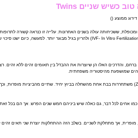
ב כשיש שניים Twins
 דירוג ממוצע (
)
כופלת, ששכיחותה עולה בשנים האחרונות. עלייה זו כנראה קשורה לתרופות מ
 ברחם, והדרכים האלו הן שיוצרות את ההבדל בין תאומים זהים ללא זהים. רצוי
 זהים שמושפעת מהיסטוריה משפחתית.
הדרך הראשונה היא כשכמה ביציות (Zygotes) משתחררות בבת אחת מהשחלה בביוץ יחיד. שתיים מהביציו
לקים ביניהם כ-50% מהגנים, כמו אחים לכל דבר, גם כאלה שיש ביניהם חמש שנים הפרש. אך הם
ופרית, אך מתחלקת לשניים. בשלב הזה ההתחלקות יוצרת שני תאים זהים לח