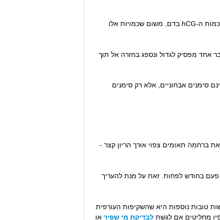
הראשונות. לעתים אף בבדיקת הדם הראשונה שבודקת את כמות ה-hCG בדם, משום שכמויות אלו
 עדיין יש סיכון לתסמונת התאום הנעלם (VTS- Vanishing Twin Syndrome), כאשר עובר אחד מפסיק לגדול ונספג בחזרה אל תוך
ם סימנים אבחוניים, אלא רק סימנים
ת ברחמה תאומים צפוי אורך הריון קצר -
 פעם בחודש לפחות. זאת על מנת להעריך
שות טובות נוספות היא שהשקיפות העורפית
לפיו מחליטים אם לגשת
לבדיקת מי שפיר
או