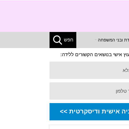
X
דת ובני המשפחה
חפש
עוץ אישי בנושאים הקשורים ללידה:
לא
טלפון
יה אישית ודיסקרטית >>