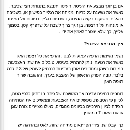
אם בן זוגך מבצע את העיסוי, העיסוי יתבצע בתנוחת חצי שכיבה,
כאשר את נשענת על כריות ומניחה את רגלייך בפישוק או, בשכיבה
ברגליים פשוקות בקצה המיטה, כשכפות רגלייך כפופות על המיטה
או מונחות על הרצפה. בן זוגך צריך לשבת על שרפרף קטן, בסמוך
אלייך, כך שלא יצטרך לאמץ את ידיו.
איך מתבצע העיסוי?
נשמי נשימות הרפיה עמוקות לבטן, והרפי את כל רצפת האגן
כאשר את רגועה, ניתן להתחיל בעיסוי. טובלים את שתי האצבעות
המורות בשמן ומחדירים אותן בעדינות לנרתיק לעומק של 2-3 ס"מ
בלבד, גובה הפרק הראשון של האצבע בערך, זהו גובה שריר
רצפת האגן.
דוחפים דחיפה עדינה אך ממושכת של פתח הנרתיק כלפי מטה,
לכיוון פי הטבעת, מפשקים את האצבעות וממשיכים את המתיחה
הצידה לכיוון הירכיים בכיוונים מנוגדים, כאילו מציירים צורת עוגן
או את האות T במהופך.
כך יקבלו שני צידי הפרינאום מתיחה שווה. לאט ובהדרגה יש