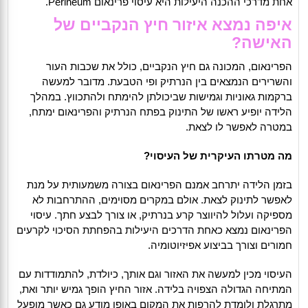
אחת מדרכי ההכנה היעילות היא עיסוי פרינאום Perineum.
איפה נמצא איזור חיץ הנקביים של
האישה?
הפרינאום, המכונה גם חיץ הנקביים, כולל את שכבות העור
והשרירים הנמצאים בין הנרתיק ופי הטבעת. מדובר למעשה
ברקמות גאוניות וגמישות שביכולתן להימתח ולהתכווץ. במהלך
הלידה יופיע ראשו של התינוק בפתח הנרתיק והפרינאום ימתח,
במטרה לאפשר לו לצאת.
מה מטרתו העיקרית של העיסוי?
בזמן הלידה יתרחב אמנם הפרינאום בצורה משמעותית על מנת
לאפשר לתינוק לצאת. אולם במקרים מסוימים, ההתרחבות לא
מספיקה ועלול להיווצר קרע בנרתיק, או צורך לבצע חתך. עיסוי
הפרינאום נמצא כאחת הדרכים היעילות בהפחתת הסיכוי לקרעים
חמורים וצורך בביצוע אפיזיוטומיה.
העיסוי מכין למעשה את האזור וגם אותך, כיולדת, להתמודדות עם
המתיחה הגדולה הצפויה בלידה. אזור החיץ הופך גמיש יותר ואת,
מתרגלת ולומדת להרפות את המקום באופן מודע גם כאשר מופעל