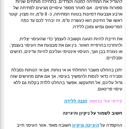
להגדיל את המתיחה למטה ולצדדים. בתחילה מותחים שניות
ספורות ומרפים. אם לאחר מספר עיסויים מגיעים לפתיחה של
ארבע אצבעות דמיונות בטווח המתיחה, כ- 8 ס"מ, זה מצוין. קוטר
ראשו של התינוק הוא כעשרה ס"מ. זה יבהיר לכם עד כמה
הפרינאום גמיש ומוכן ללידה.
את חייבת להיות רגועה וקשובה לעצמך כדי שהעיסוי יצליח,
ולהתרכז בהרפיית האזור. בין אם את מבצעת את העיסוי בעצמך,
או נעזרת בבן זוגך, העיסוי אינטימי ועליכם להיות עדינים, רגישים
וסבלניים.
יתכן בהחלט משבר התחלתי או אי נוחות. אם אי הנוחות נסבלת
וסבירה כדאי לנסות ולהמשיך בעיסוי, אך אם אתם מרגישים שזה
גדול עליכם, אל תתעקשו. אפשר בהחלט ללדת בקלות גם ללא
עיסוי פרינאום.
קיראי עוד בנושא:
הכנה ללידה
חשוב לשמור על ניקיון והיגיינה
ההקפדה על
היגיינה וניקיון
חשובה מאוד. אזור העיסוי חייב