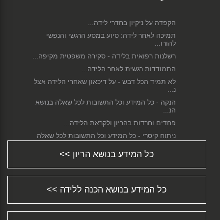
הקפדה על ניקיון בחדרי לידה...
תמיכה לאחר לידה: סיוע במסע הרגשי והנפשי
להורו...
רשלנות רפואית בלידה - סקירה משפטית מקיפה...
התמודדות רגשית לאחר הלידה...
לא תמיד הכל דבש - על דיכאון שאחרי הלידה אצל
נ...
הנקה - כל המידע וכל התשובות לכל שאלה בנושא
הנ...
פחדים וחרדות בהריון ולקראת הלידה...
ניתוח קיסרי - כל המידע וכל התשובות לכל שאלה
ש...
כל המידע בנושא הריון >>
התינוק סובל מעצירות? חשוב להבין מדוע ומה
ניתן...
הגיע שלך הזמן לחזור לעבודה?...
כל המידע בנושא הכנה ללידה >>
התפתחות תינוקות - צעד אחר צעד...
מידע על סיבוכים אפשריים במהלך הלידה...
שמירת הריון - כל המידע וכל התשובות לכל שאלה