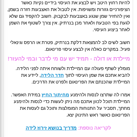
להיות רחוץ היטב ויש לבצע את העיסוי בידיים נקיות כאשר
הציפורניים גזורות ומשויפות. אין לטבול את האצבעות חזרה בשמן,
ואין להחזיר שמן שנגע באצבעות לבקבוק. חשוב להקפיד גם שלא
לגעת בפי הטבעת ולאחר מכן בנרתיק. אין צורך לשטוף את השמן
לאחר ביצוע העיסוי.
חשוב לשים לב להמצאות דלקת בנרתיק, פטרת או הרפס וגינאלי
פעיל. במקרים כאלה אין לבצע עיסוי פרינאום.
מיילדת או דולה - תמיד יש עם מי לדבר ובמי להעזר!
מומלץ לשתף פעולה עם המיילדת ולשוחח איתה לפני הלידה.
להביא אתכם את שמן העיסוי לתוך
חדר הלידה
, ליידע את
המיילדת שהכנתם את הפרינאום ולפרט את הדרכים.
אמרו לה שתרצו לנסות ולהימנע
מחיתוך החיץ
במידת האפשר.
המיילדת תוכל לכוון אתכם מה ניתן לעשות כדי לנסות ולהימנע
מחתך, תסביר על התנוחות המומלצות ותוכל גם לעסות את
הפרינאום כאשר ראש התינוק יצא.
לקריאה נוספת:
מדריך בנושא זירוז לידה