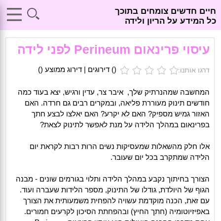
חיים חדשים צומחים בתוכך
כל המידע על הריון ולידה
עיסוי פרינאום Perineum לפני לידה
(
) דירוגים | דירוג ממוצע (
)
דרגו אותנו:
המחשבה שמהנרתיק שלך, איבר צר, עדין ורגיש, יצא בעוד כמה
חודשים תינוק מעוררת פליאה, ובמקרים רבים גם חרדה. האם
האזור גמיש מספיק? האם לא יקרע? האם יאלצו לבצע חתך
בפרינאום במהלך הלידה על מנת לאפשר לתינוק לצאת?
אלו חלק מהשאלות שמעסיקות נשים הרות רבות לקראת יום
הלידה שמתקרב בכל יום שעובר.
הצורך בחיתוך נקבע במהלך הלידה ותלוי בגורמים שונים - מבנה
הגוף של היולדת, גודלו של התינוק, מספר הלידות שעברה ועוד.
עם זאת, הכנה מוקדמת עשויה להפחית משמעותית את הצורך
באפיזיוטומיה (חתך החיץ) ובהפחתת הסיכון לקרעים חמורים.