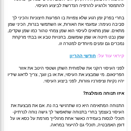
להתמסר ולהגיע להרפיה הנדרשת לביצוע העיסוי.
בחרי בפרק זמן רגוע שלא צפויות בו הפרעות חיצוניות והכיני לך
סביבה נעימה: עמעמי את האורות, או השתמשי בנרות, הכיני שמן
מתאים. שמן מתאים לעיסוי הוא שמן צמחי טהור כמו שמן שקדים,
שמן נבט חיטה או שמן שומשום. בחנויות טבע או בבתי מרקחת
נמכרים גם זמנים מיוחדים למטרה זו.
קיראי עוד על:
חודשי ההריון
לפני העיסוי רוקני את שלפוחית השתן ושטפי היטב את אזור
הפרינאום. מי שמבצע את העיסוי, את או בן זוגך, צריך לדאוג שידיו
יהיו נקיות וציפורניו גזורות, לפני ביצוע העיסוי.
איזו תנוחה מומלצת?
התנוחה המתאימה היא כזו שתרגישי בה נח. אם את מבצעת את
העיסוי בעצמך בחרי בתנוחה שתאפשר לך גישה נוחה לנרתיק-
תוכלי לנסות בעמידה כאשר אחת מרגלייך מורמת על כסא או על
דופן האמבטיה, תוכלי גם להיעזר במראה.